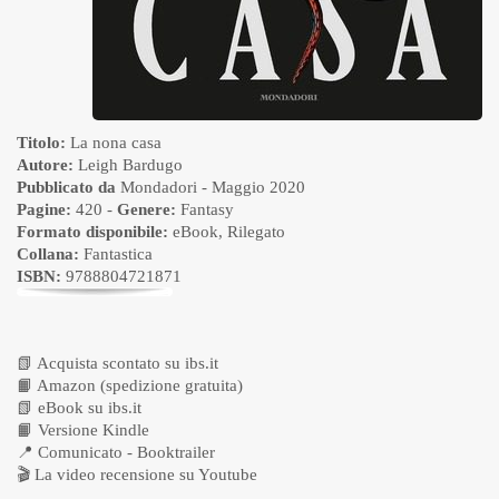
Titolo:
La nona casa
Autore:
Leigh Bardugo
Pubblicato da
Mondadori
- Maggio 2020
Pagine:
420 -
Genere:
Fantasy
Formato disponibile:
eBook
,
Rilegato
Collana:
Fantastica
ISBN:
9788804721871
📗
Acquista scontato su ibs.it
📙
Amazon (spedizione gratuita)
📗
eBook su ibs.it
📙
Versione Kindle
📍
Comunicato - Booktrailer
🎬
La video recensione su Youtube