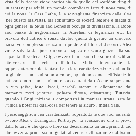
vista della ricostruzione storica sia da quello del worldbuilding di
un fantasy per adulti, un mondo complicato fatto di nove case, di
cui la nona, la Casa Lethe, è la sorvegliante finanziata dalle altre
(per questo malvista), ma soprattutto di società segrete e magia di
ogni genere: la Skull and Bones si occupa di divinazione, la Book
and Snake di negromanzia, la Aurelian di logmanzia etc. La
bravura dell’autrice è senza dubbio quella di gestire un universo
narrativo complesso, senza mai perdere il filo del discorso. Alex
viene salvata da questo mondo magico e oscuro grazie alla sua
capacità di vedere i Grigi, ovvero i fantasmi che so-no riusciti ad
attraversare il Velo dell’aldilà. Molto interessante la
rappresentazione dei fantasmi e la loro caratterizzazione, qui molto
originale: i fantasmi sono a colori, appaiono come nell’istante in
cui sono morti, non parlano e sono attratti da ciò che rappresenta
la vita (cibo, feste, locali, parchi) mentre si allontanano dai
memento mori (cimiteri, polvere d’ossa, crisantemi). Tuttavia,
quando i Grigi iniziano a comportarsi in maniera strana, sarà lei
l’unica a poter far qual-cosa per tenere al sicuro l’intera Yale.
I personaggi son ben caratterizzati, soprattutto le due voci narranti,
ovvero Alex e Darlington. Purtroppo, la sensazione che si prova
dalla lettura è che questo libro sia decisamente un’anteprima di ciò
che avverrà: prima siamo gettati al centro dell’azione e dobbiamo