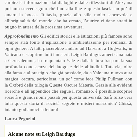
carpire le informazioni dai dialoghi e dalle riflessioni di Alex, ma
poi non succede gran-ché fino alla fine e questo lascia un po’ di
amaro in bocca. Tuttavia, grazie allo stile molto scorrevole e
all’originalità del mondo che ha creato, l’autrice ci tiene stretti in
pugno in attesa della prossima avventura.
Approfondimento
Gli edifici storici e le istituzioni più famose sono
sempre stati fonte d’ispirazione o ambientazione per romanzi di
ogni genere. A tutti piacerebbe andare ad Harvard, a Hogwarts, in
Vaticano e scoprirne tutti i misteri. Leigh Bardugo, ameri-cana nata
a Gerusalemme, ha frequentato Yale e dalla lettura traspare la sua
profonda conoscenza del luogo e delle abitudini. Tuttavia, oltre
alla fama e al prestigio che già possiede, dà a Yale una nuova aura
magica, oscura, pericolosa, un po’ come fece Philip Pullman con
la Oxford della trilogia Queste Oscure Materie. Grazie alle evidenti
ricerche e all’appendice che segue il romanzo, è possibile scoprire
società e grandi nomi passati per questa università. Sarà forse vera
tutta questa storia di società segrete e misteri massonici? Chissà,
intanto godiamoci la lettura!
Laura Pegorini
Alcune note su Leigh Bardugo