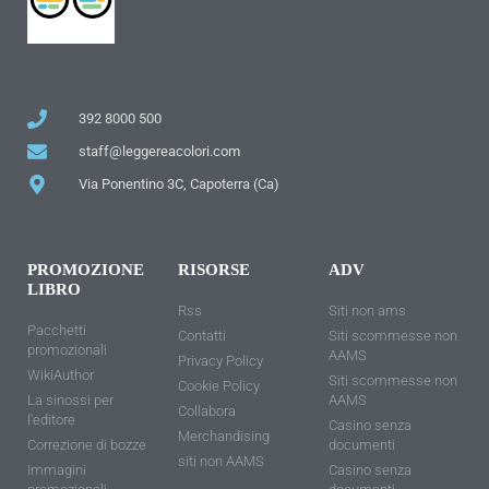
392 8000 500
staff@leggereacolori.com
Via Ponentino 3C, Capoterra (Ca)
PROMOZIONE
RISORSE
ADV
LIBRO
Rss
Siti non ams
Pacchetti
Contatti
Siti scommesse non
promozionali
AAMS
Privacy Policy
WikiAuthor
Siti scommesse non
Cookie Policy
La sinossi per
AAMS
Collabora
l'editore
Casino senza
Merchandising
Correzione di bozze
documenti
siti non AAMS
Immagini
Casino senza