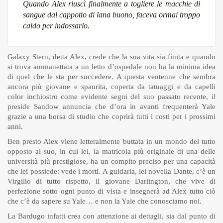
Quando Alex riuscì finalmente a togliere le macchie di
sangue dal cappotto di lana buono, faceva ormai troppo
caldo per indossarlo.
Galaxy Stern, detta Alex, crede che la sua vita sia finita e quando
si trova ammanettata a un letto d’ospedale non ha la minima idea
di quel che le sta per succedere. A questa ventenne che sembra
ancora più giovane e spaurita, coperta da tatuaggi e da capelli
color inchiostro come evidente segni del suo passato recente, il
preside Sandow annuncia che d’ora in avanti frequenterà Yale
grazie a una borsa di studio che coprirà tutti i costi per i prossimi
anni.
Ben presto Alex viene letteralmente buttata in un mondo del tutto
opposto al suo, in cui lei, la matricola più originale di una delle
università più prestigiose, ha un compito preciso per una capacità
che lei possiede: vede i morti. A guidarla, lei novella Dante, c’è un
Virgilio di tutto rispetto, il giovane Darlington, che vive di
perfezione sotto ogni punto di vista e insegnerà ad Alex tutto ciò
che c’è da sapere su Yale… e non la Yale che conosciamo noi.
La Bardugo infatti crea con attenzione ai dettagli, sia dal punto di