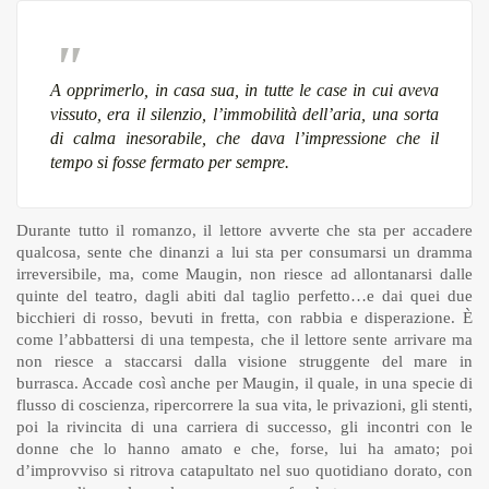
A opprimerlo, in casa sua, in tutte le case in cui aveva
vissuto, era il silenzio, l’immobilità dell’aria, una sorta
di calma inesorabile, che dava l’impressione che il
tempo si fosse fermato per sempre.
Durante tutto il romanzo, il lettore avverte che sta per accadere
qualcosa, sente che dinanzi a lui sta per consumarsi un dramma
irreversibile, ma, come Maugin, non riesce ad allontanarsi dalle
quinte del teatro, dagli abiti dal taglio perfetto…e dai quei due
bicchieri di rosso, bevuti in fretta, con rabbia e disperazione. È
come l’abbattersi di una tempesta, che il lettore sente arrivare ma
non riesce a staccarsi dalla visione struggente del mare in
burrasca. Accade così anche per Maugin, il quale, in una specie di
flusso di coscienza, ripercorrere la sua vita, le privazioni, gli stenti,
poi la rivincita di una carriera di successo, gli incontri con le
donne che lo hanno amato e che, forse, lui ha amato; poi
d’improvviso si ritrova catapultato nel suo quotidiano dorato, con