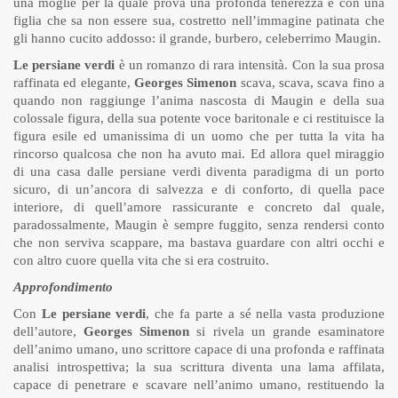
una moglie per la quale prova una profonda tenerezza e con una
figlia che sa non essere sua, costretto nell’immagine patinata che
gli hanno cucito addosso: il grande, burbero, celeberrimo Maugin.
Le persiane verdi
è un romanzo di rara intensità. Con la sua prosa
raffinata ed elegante,
Georges Simenon
scava, scava, scava fino a
quando non raggiunge l’anima nascosta di Maugin e della sua
colossale figura, della sua potente voce baritonale e ci restituisce la
figura esile ed umanissima di un uomo che per tutta la vita ha
rincorso qualcosa che non ha avuto mai. Ed allora quel miraggio
di una casa dalle persiane verdi diventa paradigma di un porto
sicuro, di un’ancora di salvezza e di conforto, di quella pace
interiore, di quell’amore rassicurante e concreto dal quale,
paradossalmente, Maugin è sempre fuggito, senza rendersi conto
che non serviva scappare, ma bastava guardare con altri occhi e
con altro cuore quella vita che si era costruito.
Approfondimento
Con
Le persiane verdi
, che fa parte a sé nella vasta produzione
dell’autore,
Georges Simenon
si rivela un grande esaminatore
dell’animo umano, uno scrittore capace di una profonda e raffinata
analisi introspettiva; la sua scrittura diventa una lama affilata,
capace di penetrare e scavare nell’animo umano, restituendo la