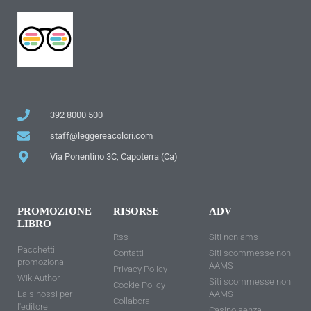
392 8000 500
staff@leggereacolori.com
Via Ponentino 3C, Capoterra (Ca)
PROMOZIONE
RISORSE
ADV
LIBRO
Rss
Siti non ams
Pacchetti
Contatti
Siti scommesse non
promozionali
AAMS
Privacy Policy
WikiAuthor
Siti scommesse non
Cookie Policy
La sinossi per
AAMS
Collabora
l'editore
Casino senza