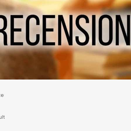
te
lt