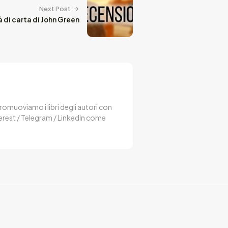
Next Post
 di carta di John Green
 Promuoviamo i libri degli autori con
terest / Telegram / LinkedIn come