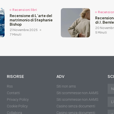
Recensioni libri
Recensioni
Recensione di L’arte del
Recension
matrimonio di Stephanie
di J. Bernl
Bishop
20 Novembr
21 Novembre 2025
5 Minuti
7 Minuti
RISORSE
ADV
SCR
Rss
Siti non ams
Contatti
Siti scommesse non AAMS
Privacy Policy
Siti scommesse non AAMS
Cookie Policy
Casino senza documenti
Collabora
Casino senza documenti