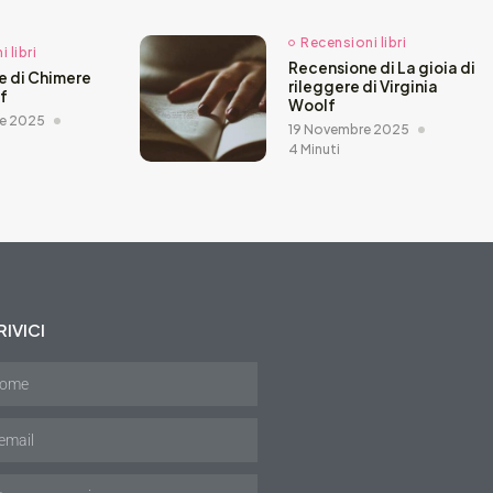
Recensioni libri
 libri
Recensione di La gioia di
e di Chimere
rileggere di Virginia
ef
Woolf
e 2025
19 Novembre 2025
4 Minuti
IVICI