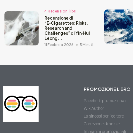
Recensioni libri
Recensione di
“E‑Cigarettes: Risks,
Research and
Challenges” di Yin‑Hui
Leong...
11 Febbraio 2026
5 Minuti
PROMOZIONE LIBRO
Pacchetti promozionali
WikiAuthor
La sinossi per l'editore
Correzione di bozze
Immagini promozionali