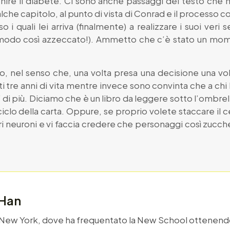
venire il diabete. Ci sono anche passaggi del testo ch
alche capitolo, al punto di vista di Conrad e il processo c
i quali lei arriva (finalmente) a realizzare i suoi veri s
modo così azzeccato!). Ammetto che c’è stato un momen
io, nel senso che, una volta presa una decisione una vol
 tre anni di vita mentre invece sono convinta che a chi 
di più. Diciamo che è un libro da leggere sotto l’ombr
clo della carta. Oppure, se proprio volete staccare il ce
i neuroni e vi faccia credere che personaggi così zucch
 Han
 New York, dove ha frequentato la New School ottenendo 