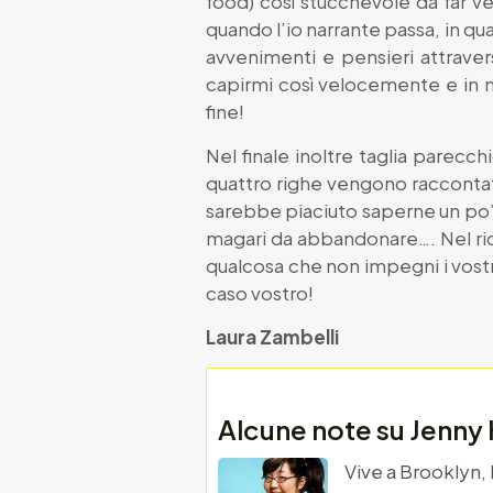
food) così stucchevole da far 
quando l’io narrante passa, in qu
avvenimenti e pensieri attraverso 
capirmi così velocemente e in 
fine!
Nel finale inoltre taglia parecch
quattro righe vengono raccontati
sarebbe piaciuto saperne un po’ 
magari da abbandonare…. Nel rici
qualcosa che non impegni i vostr
caso vostro!
Laura Zambelli
Alcune note su Jenny
Vive a Brooklyn,