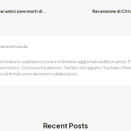
ei amici sono morti di...
Recensione di Città
er la lettura da
letteratura, ospitiamo storie e vi teniamo aggiornati sui libri in arrivo.
 il nostro. Ci trovi su Facebook / Twitter / Instagram / Youtube / Pin
ticoli firmati sono dei nostri collaboratori.
Recent Posts