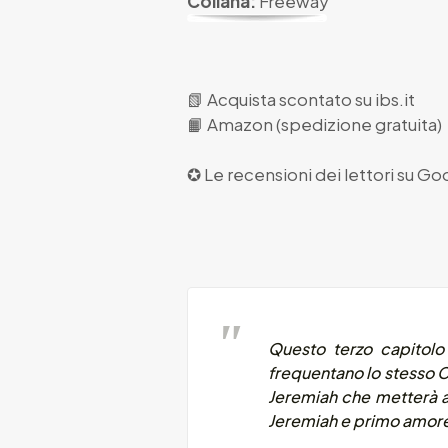
Collana:
Freeway
📗
Acquista scontato su ibs.it
📙
Amazon (spedizione gratuita)
✪ Le recensioni dei lettori su
Goo
Questo terzo capitolo
frequentano lo stesso C
Jeremiah che metterà a 
Jeremiah e primo amore 