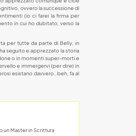
e ho apprezzato comunque e cioè
ognitivo, ovvero la successione di
entimenti (io ci farei la firma per
to in cui ho dubitato, verso la
ta per tutte da parte di Belly, in
ha seguito e apprezzato la storia
ellone o in momenti super-morti e
rvello e immergervi (per dire) in
erosi esistano davvero…beh, fa al
un Master in Scrittura