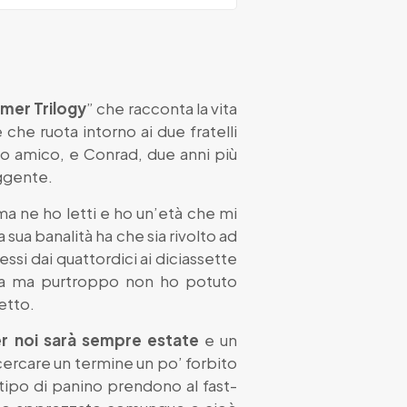
mer Trilogy
” che racconta la vita
 che ruota intorno ai due fratelli
to amico, e Conrad, due anni più
uggente.
 ma ne ho letti e ho un’età che mi
ua banalità ha che sia rivolto ad
ssi dai quattordici ai diciassette
lta ma purtroppo non ho potuto
etto.
er noi sarà sempre estate
e un
 cercare un termine un po’ forbito
tipo di panino prendono al fast-