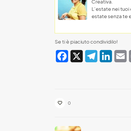
Creativa.
L’estate nei tuoi
estate senza te 
Se ti è piaciuto condividilo!
Facebook
X
Telegram
LinkedIn
E
0