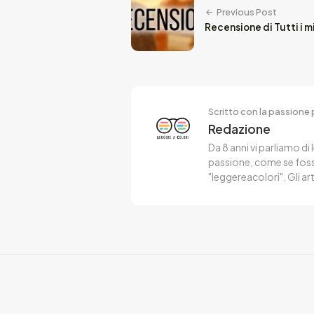
Previous Post
Recensione di Tutti i mi
Scritto con la passione p
Redazione
Da 8 anni vi parliamo di 
passione, come se fosse
"leggereacolori". Gli ar