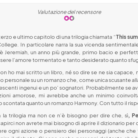
Valutazione del recensore
 terzo e ultimo capitolo di una trilogia chiamata “
This sum
ollege. In particolare narra la sua vicenda sentimentale
’è Jeremiah, un anno più grande, primo bacio e perfet
 essere l’amore tormentato e tanto desiderato quanto sf
non ho mai scritto un libro, né so dire se ne sia capace,
o personale su un romanzo che, come unica scusante alla s
escenti ingenui e un po’ sognatori. Probabilmente se ave
azioni amorose, mi avrebbe anche un minimo coinvo
o scontata quanto un romanzo Harmony. Con tutto il risp
la trilogia ma non ce n’è bisogno per dire che, sì
, P
pirci non avrete mai bisogno di aprire il dizionario per
ivere ogni azione o pensiero dei personaggi (anche che 