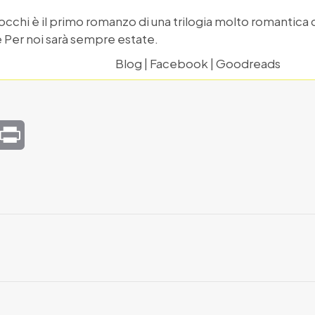
 occhi è il primo romanzo di una trilogia molto romantic
e Per noi sarà sempre estate.
Blog
|
Facebook
|
Goodreads
mail
Print