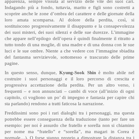
apparenza, sempre vissuta al servizio delle vite dei suoi cari.
Indagando più a fondo, tuttavia, marito e figli sono costretti a
scoprire anche le zone d’ombra del carattere e delle giornate della
loro amata scomparsa. Al dolore della perdita, così, si
sostituiscono progressivamente il disappunto e la consapevolezza
dei suoi misteri, dei suoi silenzi e delle sue durezze. L’immagine
che appare nell’epilogo dell’opera è quindi finalmente il ritratto a
tutto tondo di una moglie, di una madre e di una donna con le sue
luci e le sue ombre. Niente a che vedere con l’immagine sbiadita
del fantasma servizievole, sottomesso e trascurato delle prime
pagine.
In questo senso, dunque,
Kyung-Sook Shin
è molto abile nel
costruire i suoi personaggi e il loro percorso di crescita e
progressiva accettazione della perdita. Per un altro verso, i
frequenti – e non annunciati – cambi di voce (all’inizio di ogni
capitolo, ci vogliono un po’ di impegno e fantasia per capire chi
sta parlando) rendono a tratti faticosa la narrazione.
Freddissimi sono poi i rari dialoghi tra i personaggi, ma questa
potrebbe essere conseguenza della traduzione (tanto per fare un
esempio: per noi è assurdo che fratello e sorella non si chiamino
per nome ma “fratello” e “sorella”, ma magari in Corea è
normale…). O forse stanno proprio a dimostrare la distanza tra i