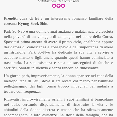
Valutazione del recensore
Prenditi cura di lei
è un interessante romanzo familiare della
coreana
Kyung-Sook Shin
.
Park So-Nyo è una donna ormai anziana e malata, nata e cresciuta
nella povertà di un villaggio di campagna nel cuore della Corea.
Sposatasi prima ancora di avere il primo ciclo, analfabeta eppure
desiderosa di conoscenza e consapevole dell’importanza di avere
un’istruzione, Park So-Nyo ha dedicato la sua vita a servire e
accudire marito e figli, anche quando questi hanno cominciato a
trascurarla. La sua esistenza è stata un susseguirsi di fatiche e
sacrifici, onorati in silenzio e senza rancori né rimostranze.
Un giorno però, improvvisamente, la donna sparisce nel caos della
metropolitana di Seul, dove si era recata col marito per l’annuale
pellegrinaggio dai figli, ormai troppo impegnati per andarla a
trovare con frequenza.
Ritrovatisi improvvisamente orfani, i suoi familiari si brancolano
nel buio, cercando disperatamente di ricostruire la vita e le
abitudini della donna discreta e tenace che ha silenziosamente
accompagnato le loro esistenze. La storia della famiglia, che ha