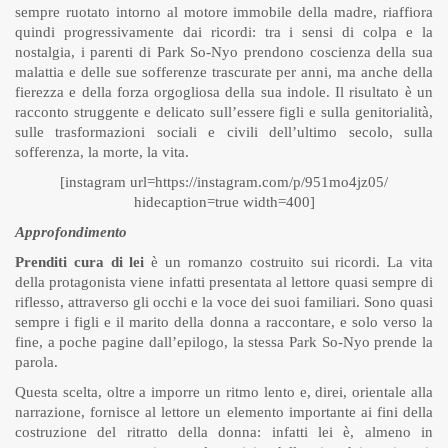
sempre ruotato intorno al motore immobile della madre, riaffiora
quindi progressivamente dai ricordi: tra i sensi di colpa e la
nostalgia, i parenti di Park So-Nyo prendono coscienza della sua
malattia e delle sue sofferenze trascurate per anni, ma anche della
fierezza e della forza orgogliosa della sua indole. Il risultato è un
racconto struggente e delicato sull’essere figli e sulla genitorialità,
sulle trasformazioni sociali e civili dell’ultimo secolo, sulla
sofferenza, la morte, la vita.
[instagram url=https://instagram.com/p/951mo4jz05/
hidecaption=true width=400]
Approfondimento
Prenditi cura di lei
è un romanzo costruito sui ricordi. La vita
della protagonista viene infatti presentata al lettore quasi sempre di
riflesso, attraverso gli occhi e la voce dei suoi familiari. Sono quasi
sempre i figli e il marito della donna a raccontare, e solo verso la
fine, a poche pagine dall’epilogo, la stessa Park So-Nyo prende la
parola.
Questa scelta, oltre a imporre un ritmo lento e, direi, orientale alla
narrazione, fornisce al lettore un elemento importante ai fini della
costruzione del ritratto della donna: infatti lei è, almeno in