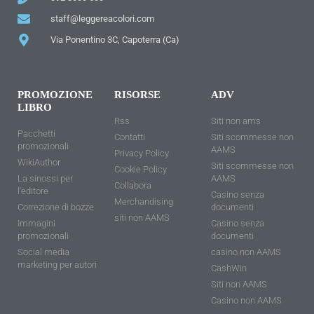
staff@leggereacolori.com
Via Ponentino 3C, Capoterra (Ca)
PROMOZIONE
RISORSE
ADV
LIBRO
Rss
Siti non ams
Pacchetti
Contatti
Siti scommesse non
promozionali
AAMS
Privacy Policy
WikiAuthor
Siti scommesse non
Cookie Policy
La sinossi per
AAMS
Collabora
l'editore
Casino senza
Merchandising
Correzione di bozze
documenti
siti non AAMS
Immagini
Casino senza
promozionali
documenti
Social media
casino non AAMS
marketing per autori
CashWin
Siti non AAMS
Casino non AAMS