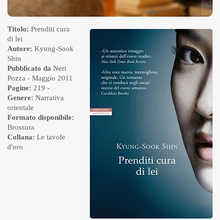
Titolo:
Prenditi cura
di lei
Autore:
Kyung-Sook
Shin
Pubblicato da
Neri
Pozza
- Maggio 2011
Pagine:
219 -
Genere:
Narrativa
orientale
Formato disponibile:
Brossura
Collana:
Le tavole
d'oro