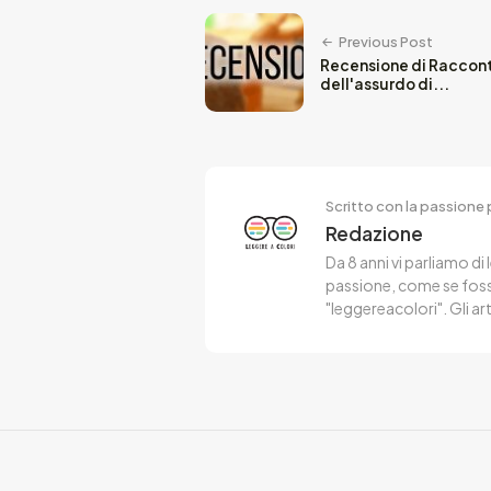
Previous Post
Recensione di Raccont
dell'assurdo di...
Scritto con la passione p
Redazione
Da 8 anni vi parliamo di 
passione, come se fosse
"leggereacolori". Gli ar