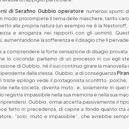
rni di Serafino Gubbio operatore
numerosi spunti di 
 in modo prorompete il tema delle maschere, tanto caro
petto alla propria natura (un esempio ne è la Nestoroff
rezza e arroganza nei rapporti con gli uomini). Que
i, aumentandone la sofferenza e il disagio che li pervade
ltre a comprendere la forte sensazione di disagio provata
lo circonda: parliamo di un processo in cui egli ste
essione di Gubbio, né il suo continuo girare la manovella
 dipendente dalla stessa. Gubbio, e di conseguenza
Pira
il triste epilogo vede il protagonista sconfitto, poich
abile nella società, diventa muto, e, solamente in que
o registra impassibile nella sua memoria e nella sua mac
di riprendersi. Gubbio, ormai accetta passivamente il tip
vece fatto in precedenza, di capire a fondo quanto st
eratore, “solo, muto e impassibile”, che avrebbe semp