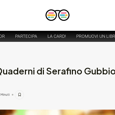
OR
PARTECIPA
LA CARD!
PROMUOVI UN LIB
uaderni di Serafino Gubbio
 Minuti