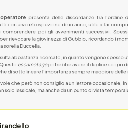
 operatore
presenta delle discordanze fra l’ordine d
fatti con una retrospezione di un anno, utile a far compr
 comprendere poi gli avvenimenti successivi. Spesso
 per rievocare la giovinezza di Gubbio, ricordando i mom
a sorella Duccella.
isulta abbastanza ricercato, in quanto vengono spesso util
. Questo
escamotage
potrebbe avere il duplice scopo di
anche di sottolineare l’importanza sempre maggiore delle
vole che però non consiglio a un lettore occasionale, 
on solo lessicale, ma anche da un punto di vista temporal
irandello