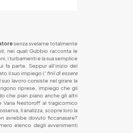
atore
senza svelarne totalmente
oli, nei quali Gubbio racconta le
oni, i turbamenti e la sua semplice
 fa parte. Seppur all’inizio del
o il suo impiego (“
finii di essere
 suo lavoro consiste nel girare la
engono riprese, impiego che gli
 che pian piano anche gli altri
e Varia Nestoroff al tragicomico
sserva, li analizza, scopre loro la
on avrebbe dovuto ficcanasare?
n mero elenco degli avvenimenti