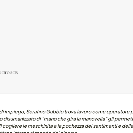
dreads
 di impiego, Serafino Gubbio trova lavoro come operatore p
o disumanizzato di “mano che gira la manovella” gli permet
i cogliere le meschinità e la pochezza dei sentimenti e del
vitano intorno al mondo del cinema.