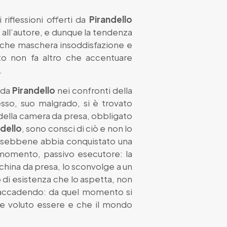
riflessioni offerti da
Pirandello
 all’autore, e dunque la tendenza
, che maschera insoddisfazione e
sto non fa altro che accentuare
.
 da
Pirandello
nei confronti della
sso, suo malgrado, si è trovato
 della camera da presa, obbligato
ndello
, sono consci di ciò e non lo
é, sebbene abbia conquistato una
l momento, passivo esecutore: la
china da presa, lo sconvolge a un
o di esistenza che lo aspetta, non
a accadendo: da quel momento si
re voluto essere e che il mondo