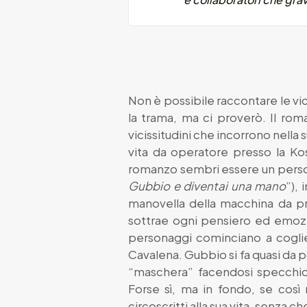
Non è possibile raccontare le v
la trama, ma ci proverò. Il roma
vicissitudini che incorrono nella 
vita da operatore presso la Kos
romanzo sembri essere un person
Gubbio e diventai una mano
”),
manovella della macchina da pr
sottrae ogni pensiero ed emozi
personaggi cominciano a coglier
Cavalena. Gubbio si fa quasi da po
“maschera” facendosi specchio
Forse sì, ma in fondo, se così
circoscritti alla sua vita, senza c