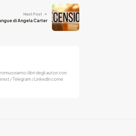
Next Post
angue di Angela Carter
 Promuoviamo i libri degli autori con
terest / Telegram / LinkedIn come