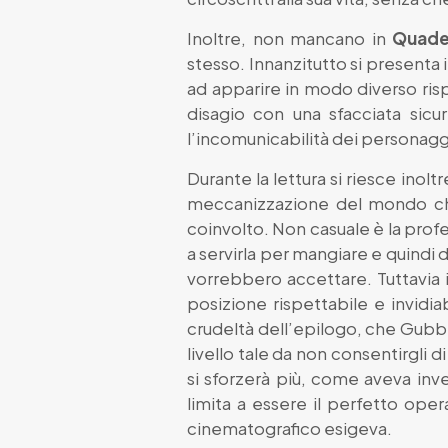
Inoltre, non mancano in
Quade
stesso. Innanzitutto si presenta
ad apparire in modo diverso ris
disagio con una sfacciata sicu
l’incomunicabilità dei personagg
Durante la lettura si riesce ino
meccanizzazione del mondo che 
coinvolto. Non casuale è la prof
a servirla per mangiare e quindi
vorrebbero accettare. Tuttavia 
posizione rispettabile e invidi
crudeltà dell’epilogo, che Gubbi
livello tale da non consentirgli 
si sforzerà più, come aveva in
limita a essere il perfetto op
cinematografico esigeva.