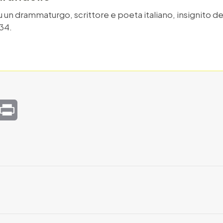
fu un drammaturgo, scrittore e poeta italiano, insignito d
934.
mail
Print