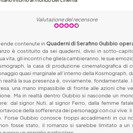
Valutazione del recensore
icende contenute in
Quaderni di Serafino Gubbio oper
nzo è costituito da sei quaderni, divisi in sotto-capit
sua vita, gli incontri che gliela cambieranno, le sue emozi
mograph, la casa di produzione cinematografica di cui
aggio quasi marginale all’interno della Kosmograph, dat
 in realtà la sua presenza è, ovviamente, fondamentale. Il
esa, una mano impassibile di fronte alle azioni che v
one. Ma in realtà dentro Gubbio si nasconde un mondo
e: dal signor Nuti, al signor Ferro, dalla femme fatal
rtavoce della sofferenza dei personaggi con cui vive: li o
. Forse Gubbio conosce troppi accadimenti in cui n
 non fosse stato, il romanzo si sarebbe limitato a u
he avesse un appiglio particolare.