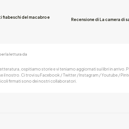
i fiabeschi del macabro e
Recensione di La camera di s
er la lettura da
letteratura, ospitiamo storie e vi teniamo aggiornati sui libri in arrivo.
 il nostro. Ci trovi su Facebook / Twitter / Instagram / Youtube / Pin
ticoli firmati sono dei nostri collaboratori.