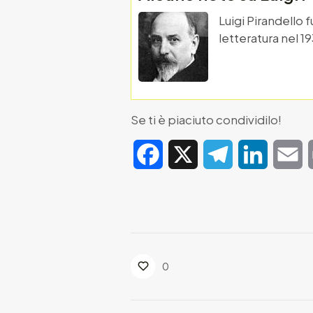
Luigi Pirandello 
letteratura nel 1
Se ti è piaciuto condividilo!
Facebook
X
Telegram
LinkedIn
E
0