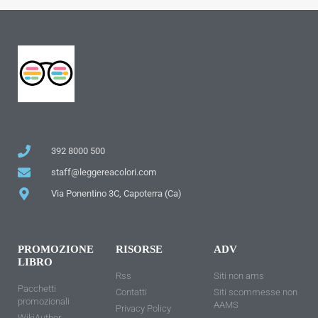
392 8000 500
staff@leggereacolori.com
Via Ponentino 3C, Capoterra (Ca)
PROMOZIONE
RISORSE
ADV
LIBRO
Rss
Siti non ams
Pacchetti
Contatti
Siti scommesse non
promozionali
AAMS
Privacy Policy
WikiAuthor