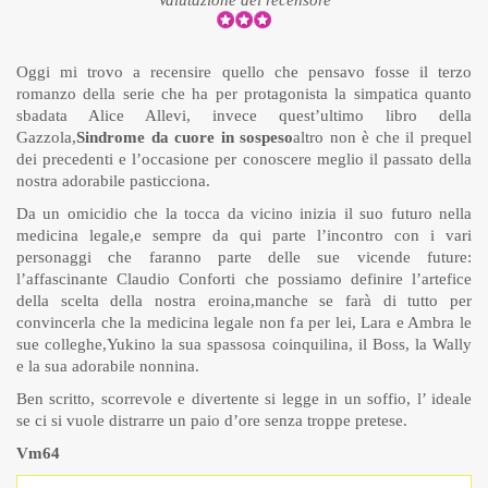
Valutazione del recensore
Oggi mi trovo a recensire quello che pensavo fosse il terzo
romanzo della serie che ha per protagonista la simpatica quanto
sbadata Alice Allevi, invece quest’ultimo libro della
Gazzola,
Sindrome da cuore in sospeso
altro non è che il prequel
dei precedenti e l’occasione per conoscere meglio il passato della
nostra adorabile pasticciona.
Da un omicidio che la tocca da vicino inizia il suo futuro nella
medicina legale,e sempre da qui parte l’incontro con i vari
personaggi che faranno parte delle sue vicende future:
l’affascinante Claudio Conforti che possiamo definire l’artefice
della scelta della nostra eroina,manche se farà di tutto per
convincerla che la medicina legale non fa per lei, Lara e Ambra le
sue colleghe,Yukino la sua spassosa coinquilina, il Boss, la Wally
e la sua adorabile nonnina.
Ben scritto, scorrevole e divertente si legge in un soffio, l’ ideale
se ci si vuole distrarre un paio d’ore senza troppe pretese.
Vm64