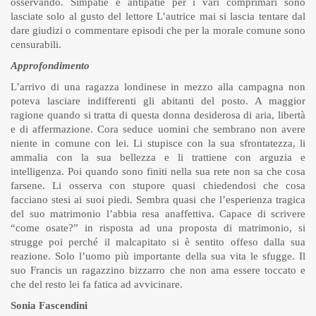
osservando. Simpatie e antipatie per i vari comprimari sono
lasciate solo al gusto del lettore L’autrice mai si lascia tentare dal
dare giudizi o commentare episodi che per la morale comune sono
censurabili.
Approfondimento
L’arrivo di una ragazza londinese in mezzo alla campagna non
poteva lasciare indifferenti gli abitanti del posto. A maggior
ragione quando si tratta di questa donna desiderosa di aria, libertà
e di affermazione. Cora seduce uomini che sembrano non avere
niente in comune con lei. Li stupisce con la sua sfrontatezza, li
ammalia con la sua bellezza e li trattiene con arguzia e
intelligenza. Poi quando sono finiti nella sua rete non sa che cosa
farsene. Li osserva con stupore quasi chiedendosi che cosa
facciano stesi ai suoi piedi. Sembra quasi che l’esperienza tragica
del suo matrimonio l’abbia resa anaffettiva. Capace di scrivere
“come osate?” in risposta ad una proposta di matrimonio, si
strugge poi perché il malcapitato si è sentito offeso dalla sua
reazione. Solo l’uomo più importante della sua vita le sfugge. Il
suo Francis un ragazzino bizzarro che non ama essere toccato e
che del resto lei fa fatica ad avvicinare.
Sonia Fascendini