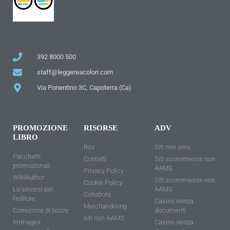
392 8000 500
staff@leggereacolori.com
Via Ponentino 3C, Capoterra (Ca)
PROMOZIONE
RISORSE
ADV
LIBRO
Rss
Siti non ams
Pacchetti
Contatti
Siti scommesse non
promozionali
AAMS
Privacy Policy
WikiAuthor
Siti scommesse non
Cookie Policy
La sinossi per
AAMS
Collabora
l'editore
Casino senza
Merchandising
Correzione di bozze
documenti
siti non AAMS
Immagini
Casino senza