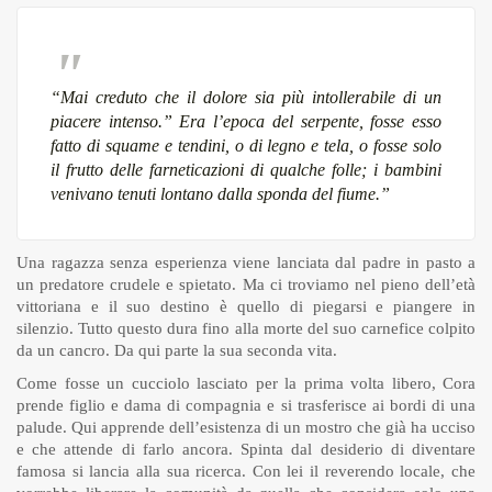
“Mai creduto che il dolore sia più intollerabile di un
piacere intenso.”
Era l’epoca del serpente, fosse esso
fatto di squame e tendini, o di legno e tela, o fosse solo
il frutto delle farneticazioni di qualche folle; i bambini
venivano tenuti lontano dalla sponda del fiume.”
Una ragazza senza esperienza viene lanciata dal padre in pasto a
un predatore crudele e spietato. Ma ci troviamo nel pieno dell’età
vittoriana e il suo destino è quello di piegarsi e piangere in
silenzio. Tutto questo dura fino alla morte del suo carnefice colpito
da un cancro. Da qui parte la sua seconda vita.
Come fosse un cucciolo lasciato per la prima volta libero, Cora
prende figlio e dama di compagnia e si trasferisce ai bordi di una
palude. Qui apprende dell’esistenza di un mostro che già ha ucciso
e che attende di farlo ancora. Spinta dal desiderio di diventare
famosa si lancia alla sua ricerca. Con lei il reverendo locale, che