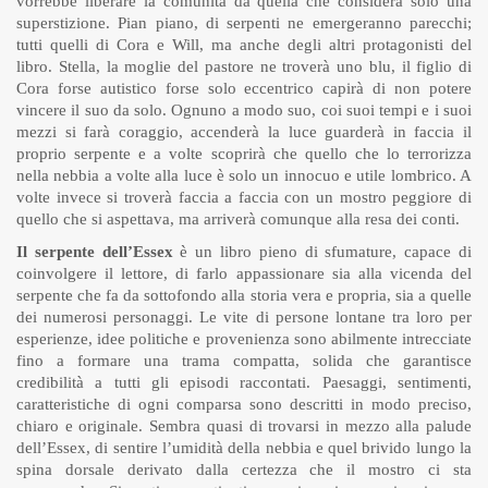
vorrebbe liberare la comunità da quella che considera solo una
superstizione. Pian piano, di serpenti ne emergeranno parecchi;
tutti quelli di Cora e Will, ma anche degli altri protagonisti del
libro. Stella, la moglie del pastore ne troverà uno blu, il figlio di
Cora forse autistico forse solo eccentrico capirà di non potere
vincere il suo da solo. Ognuno a modo suo, coi suoi tempi e i suoi
mezzi si farà coraggio, accenderà la luce guarderà in faccia il
proprio serpente e a volte scoprirà che quello che lo terrorizza
nella nebbia a volte alla luce è solo un innocuo e utile lombrico. A
volte invece si troverà faccia a faccia con un mostro peggiore di
quello che si aspettava, ma arriverà comunque alla resa dei conti.
Il serpente dell’Essex
è un libro pieno di sfumature, capace di
coinvolgere il lettore, di farlo appassionare sia alla vicenda del
serpente che fa da sottofondo alla storia vera e propria, sia a quelle
dei numerosi personaggi. Le vite di persone lontane tra loro per
esperienze, idee politiche e provenienza sono abilmente intrecciate
fino a formare una trama compatta, solida che garantisce
credibilità a tutti gli episodi raccontati. Paesaggi, sentimenti,
caratteristiche di ogni comparsa sono descritti in modo preciso,
chiaro e originale. Sembra quasi di trovarsi in mezzo alla palude
dell’Essex, di sentire l’umidità della nebbia e quel brivido lungo la
spina dorsale derivato dalla certezza che il mostro ci sta