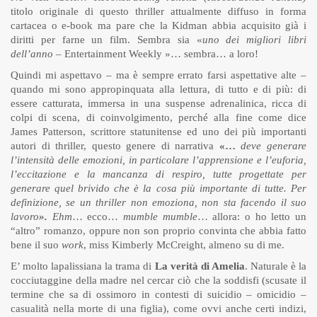
titolo originale di questo thriller attualmente diffuso in forma
cartacea o e-book ma pare che la Kidman abbia acquisito già i
diritti per farne un film. Sembra sia «
uno dei migliori libri
dell’anno –
Entertainment Weekly »… sembra… a loro!
Quindi mi aspettavo – ma è sempre errato farsi aspettative alte –
quando mi sono appropinquata alla lettura, di tutto e di più: di
essere catturata, immersa in una suspense adrenalinica, ricca di
colpi di scena, di coinvolgimento, perché alla fine come dice
James Patterson
, scrittore statunitense ed uno dei più importanti
autori di
thriller
, questo genere di narrativa
«
…
deve generare
l’intensità delle emozioni, in particolare l’apprensione e l’euforia,
l’eccitazione e la mancanza di respiro, tutte progettate per
generare quel brivido che è la cosa più importante di tutte. Per
definizione, se un thriller non emoziona, non sta facendo il suo
lavoro
».
Ehm
… ecco…
mumble mumble
… allora: o ho letto un
“altro” romanzo, oppure non son proprio convinta che abbia fatto
bene il suo
work
, miss Kimberly McCreight, almeno su di me.
E’ molto lapalissiana la trama di
La verità di Amelia
. Naturale è la
cocciutaggine della madre nel cercar ciò che la soddisfi (scusate il
termine che sa di ossimoro in contesti di suicidio – omicidio –
casualità nella morte di una figlia), come ovvi anche certi indizi,