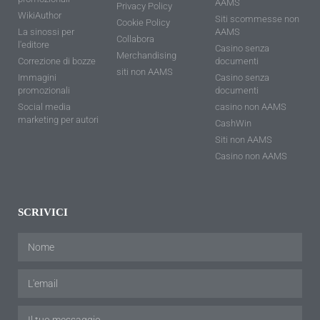
AAMS
Privacy Policy
WikiAuthor
Siti scommesse non
Cookie Policy
La sinossi per
AAMS
Collabora
l'editore
Casino senza
Merchandising
Correzione di bozze
documenti
siti non AAMS
Immagini
Casino senza
promozionali
documenti
Social media
casino non AAMS
marketing per autori
CashWin
Siti non AAMS
Casino non AAMS
SCRIVICI