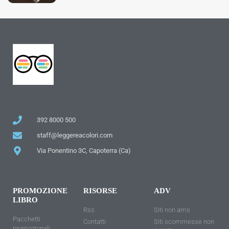
392 8000 500
staff@leggereacolori.com
Via Ponentino 3C, Capoterra (Ca)
PROMOZIONE
RISORSE
ADV
LIBRO
Rss
Siti non ams
Pacchetti
Contatti
Siti scommesse non
promozionali