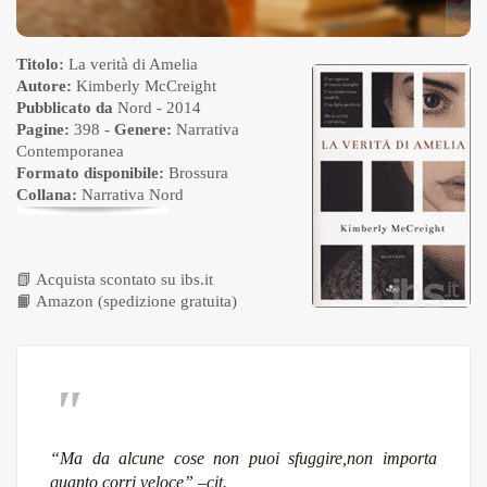
Titolo:
La verità di Amelia
Autore:
Kimberly McCreight
Pubblicato da
Nord
- 2014
Pagine:
398 -
Genere:
Narrativa
Contemporanea
Formato disponibile:
Brossura
Collana:
Narrativa Nord
📗
Acquista scontato su ibs.it
📙
Amazon (spedizione gratuita)
“
Ma da alcune cose non puoi sfuggire,non importa
quanto corri veloce
” –cit.