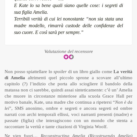
E Kate lo sa bene quali siano quelle cose: i segreti di
sua figlia Amelia.
Terribili verità di cui lei nonostante “
non sia stata una
madre modello, rimarrà custode delle confidenze del
suo cuore. E così sarà per sempre.”
Valutazione del recensore
Non posso spiattellare lo
spoiler
di un libro giallo come
La verità
di Amelia
altrimenti quel piccolo sprone a scovare all’ultimo
capitolo (?) l’indizio che porta allo sciogliere il bandolo della
matassa non ci sarebbe, quindi assai sinteticamente: c’è un’ Amelia
che muore in circostanze misteriose alla scuola Grace Hall per
motivo banale, Kate, una madre che continua a ripetersi “
Non è da
lei
”, SMS anonimo, ombre e segreti e ancora segreti ed ombre
narrati con archi temporali ellissi, voci narranti presenti (madre) e
passate (figlia) che interagiscono con un mondo che stenta a
raccontare la verità e tante citazioni di Virginia Woolf.
Ne vien fuori…
Reconstructing Amelia (Ricostruendo Amelia)