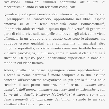
rivelazioni, situazioni familiari soprattutto alcuni tipi di
meccanismi quando ci son relazioni complicate.
Quindi a questo punto sarebbe stato interessante, visto che c’erano
i presupposti nel canovaccio, approfondire nel libro l’aspetto
emotivo su di un tema d’attualità come l’omosessualità,
l’approccio adolescenziale a questo tipo di diversità di genere da
parte di chi lo vive sulla sua pelle o lo trova negli altri, come viene
affrontato in un gruppo che in questo caso sono le
Maggies,
ma
potrebbe essere qualsiasi altra confraternita in qualsiasi altro
luogo, e soprattutto, se viene vissuta come una terribile forma di
violenza psicologica, il bullismo, come lo sente il clan e chi ne è
succube. Di questo poco, pochissimo; superficiale e banale il
modo in cui viene narrato.
Allora, quello che posso aggiungere come approfondimento:
giacché la forma narrativa è molto semplice e lo stile asciutto
concedo all’avvocatessa newyorkese un più per la fluidità nello
stendere il suo primo romanzo, e sul resto…
«
ultimo caso
editoriale dell’anno
…
innumerevoli recensioni entusiastiche… con
La verità di Amelia Kimberly McCreight si è imposta come una
delle esordienti più apprezzate dell’anno…
» stendo io un velo
altrettanto fluido ma… pietoso