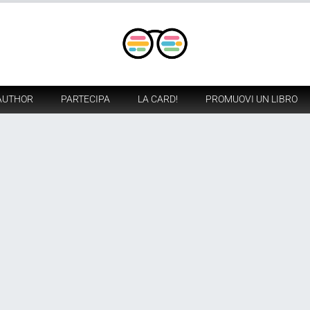
AUTHOR
PARTECIPA
LA CARD!
PROMUOVI UN LIBRO