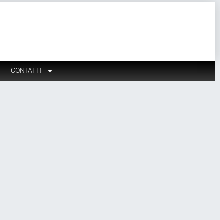
CONTATTI