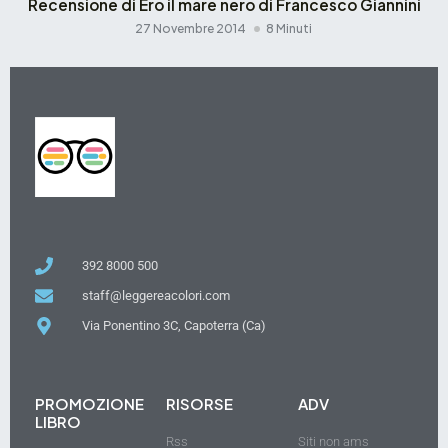
Recensione di Ero il mare nero di Francesco Giannini
27 Novembre 2014
8 Minuti
392 8000 500
staff@leggereacolori.com
Via Ponentino 3C, Capoterra (Ca)
PROMOZIONE
RISORSE
ADV
LIBRO
Rss
Siti non ams