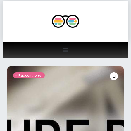
Racconti brevi