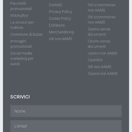
Pacchetti
Contatti
Siti scommesse
promozionali
non AAMS
Privacy Policy
WikiAuthor
Siti scommesse
Cookie Policy
La sinossi per
non AAMS
Collabora
l'editore
Casino senza
Merchandising
Correzione di bozze
documenti
siti non AAMS
Immagini
Casino senza
promozionali
documenti
Social media
casino non AAMS
marketing per
CashWin
autori
Siti non AAMS
Casino non AAMS
SCRIVICI