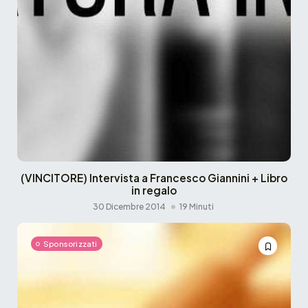
(VINCITORE) Intervista a Francesco Giannini + Libro
in regalo
30 Dicembre 2014
19 Minuti
Sponsorizzati