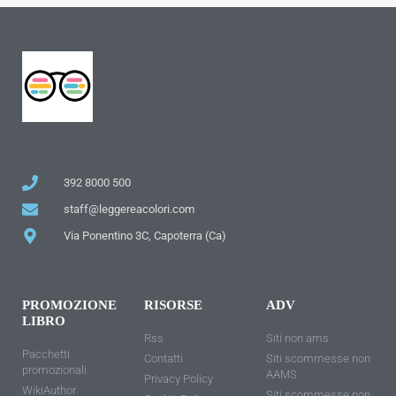
392 8000 500
staff@leggereacolori.com
Via Ponentino 3C, Capoterra (Ca)
PROMOZIONE
RISORSE
ADV
LIBRO
Rss
Siti non ams
Pacchetti
Contatti
Siti scommesse non
promozionali
AAMS
Privacy Policy
WikiAuthor
Siti scommesse non