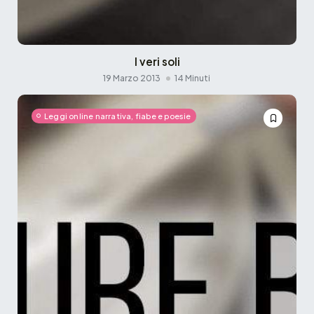
I veri soli
19 Marzo 2013
14 Minuti
Leggi online narrativa, fiabe e poesie