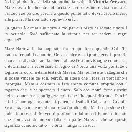
Nel capitolo finale della straordinaria serie di
Victoria Aveyard
,
Mare dovrà finalmente abbracciare il suo destino e chiamare a sé
l’intero suo potere, perché a questo punto tutto dovrà essere messo
alla prova. Ma non tutto sopravviverà…
La guerra è ormai alle porte e ciò per cui Mare ha lottato finora è
in pericolo. Sarà sufficiente la vittoria per far cadere i regni
argentei?
Mare Barrow lo ha imparato fin troppo bene quando Cal l’ha
tradita, ferendola a morte. Ora, desiderosa di proteggere il proprio
cuore – e di assicurare la libertà ai rossi e ai novisangue come lei -,
è determinata a rovesciare il regno di Norda una volta per tutte e
togliere la corona dalla testa di Maven. Ma non esiste battaglia che
si possa vincere da soli, perciò, in attesa che i rossi si preparino a
insorgere, Mare è costretta a fare fronte comune proprio con il
ragazzo che le ha spezzato il cuore. Solo così potrà forse riuscire
nel suo intento e sconfiggere colui che l’ha quasi distrutta. Perché
lei, insieme agli argentei, i potenti alleati di Cal, e alla Guardia
Scarlatta, ha nelle mani una forza formidabile. Ma l’ossessione che
guida le mosse di Maven è profonda e lui non si fermerà fintanto
che non avrà di nuovo dalla sua parte Mare, anche se questo
significa demolire tutto – e tutti – lungo la strada.