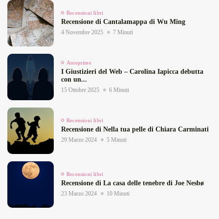
Recensioni libri
Recensione di Cantalamappa di Wu Ming
4 Novembre 2025
7 Minuti
Anteprime
I Giustizieri del Web – Carolina Iapicca debutta
con un...
15 Ottobre 2025
6 Minuti
Recensioni libri
Recensione di Nella tua pelle di Chiara Carminati
29 Marzo 2024
5 Minuti
Recensioni libri
Recensione di La casa delle tenebre di Joe Nesbø
23 Marzo 2024
10 Minuti