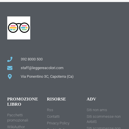
392 8000 500
staff@leggereacolori.com
Via Ponentino 3C, Capoterra (Ca)
PROMOZIONE
RISORSE
ADV
LIBRO
Rss
Siti non ams
Pacchetti
Contatti
Siti scommesse non
promozionali
AAMS
Privacy Policy
WikiAuthor
Siti scommesse non