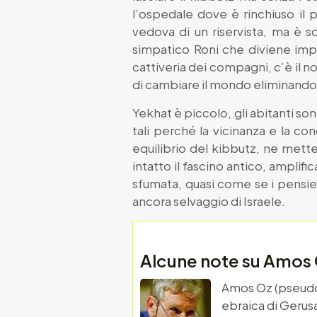
l’ospedale dove è rinchiuso il p
vedova di un riservista, ma è so
simpatico Roni che diviene impr
cattiveria dei compagni, c’è il no
di cambiare il mondo eliminando o
Yekhat è piccolo, gli abitanti son
tali perché la vicinanza e la co
equilibrio del kibbutz, ne mette i
intatto il fascino antico, ampli
sfumata, quasi come se i pensier
ancora selvaggio di Israele.
Alcune note su Amos
Amos Oz (pseudoni
ebraica di Gerusa