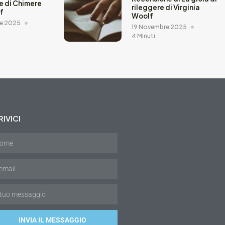
e di Chimere
rileggere di Virginia
ef
Woolf
e 2025
19 Novembre 2025
4 Minuti
IVICI
INVIA IL MESSAGGIO