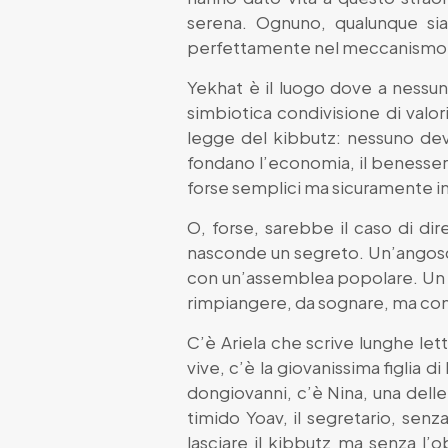
serena. Ognuno, qualunque sia 
perfettamente nel meccanismo pr
Yekhat è il luogo dove a nessuno
simbiotica condivisione di valori
legge del kibbutz: nessuno deve
fondano l’economia, il benessere
forse semplici ma sicuramente i
O, forse, sarebbe il caso di di
nasconde un segreto. Un’angoscia
con un’assemblea popolare. Un de
rimpiangere, da sognare, ma com
C’è Ariela che scrive lunghe let
vive, c’è la giovanissima figlia
dongiovanni, c’è Nina, una delle 
timido Yoav, il segretario, sen
lasciare il kibbutz ma senza l’o