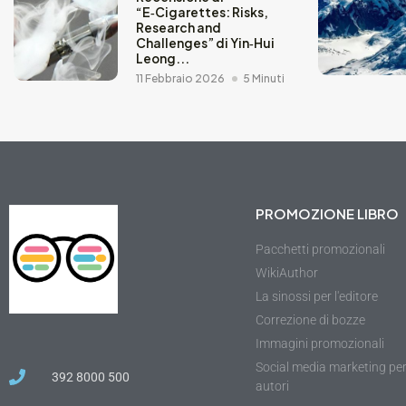
“E‑Cigarettes: Risks,
Research and
Challenges” di Yin‑Hui
Leong...
11 Febbraio 2026
5 Minuti
PROMOZIONE LIBRO
Pacchetti promozionali
WikiAuthor
La sinossi per l'editore
Correzione di bozze
Immagini promozionali
Social media marketing pe
392 8000 500
autori