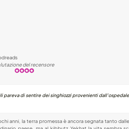
dreads
lutazione del recensore
li pareva di sentire dei singhiozzi provenienti dall’ospeda
chi anni, la terra promessa è ancora segnata tanto dalle
dinario paese, ma al kibbutz Yekhat la vita sembra sco