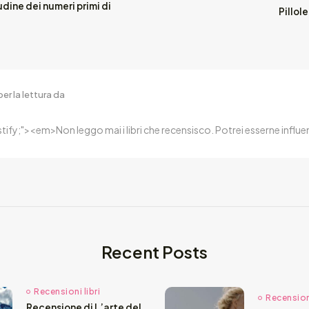
dine dei numeri primi di
Pillole
er la lettura da
ustify;"><em>Non leggo mai i libri che recensisco. Potrei esserne inf
Recent Posts
Recensioni libri
Recensioni
Recensione di L’arte del