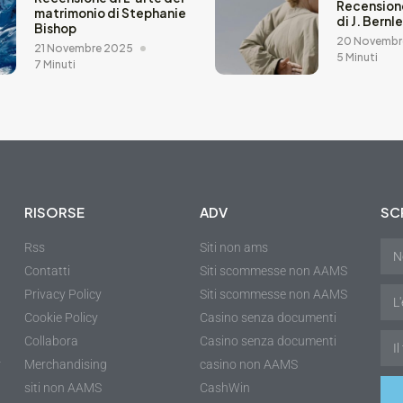
Recension
matrimonio di Stephanie
di J. Bernl
Bishop
20 Novembr
21 Novembre 2025
5 Minuti
7 Minuti
RISORSE
ADV
SCR
Rss
Siti non ams
Contatti
Siti scommesse non AAMS
Privacy Policy
Siti scommesse non AAMS
Cookie Policy
Casino senza documenti
Collabora
Casino senza documenti
r
Merchandising
casino non AAMS
siti non AAMS
CashWin