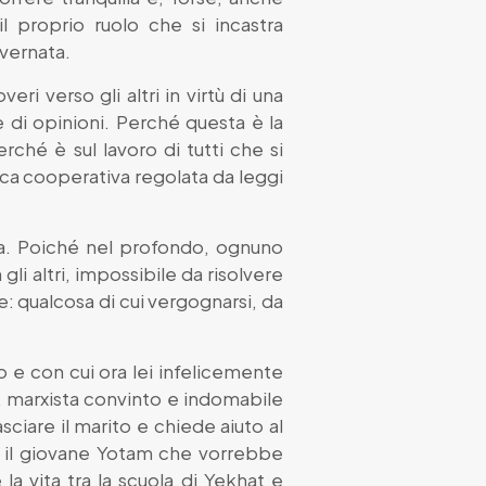
l proprio ruolo che si incastra
vernata.
i verso gli altri in virtù di una
 e di opinioni. Perché questa è la
ché è sul lavoro di tutti che si
sca cooperativa regolata da leggi
lla. Poiché nel profondo, ognuno
i altri, impossibile da risolvere
: qualcosa di cui vergognarsi, da
o e con cui ora lei infelicemente
e, marxista convinto e indomabile
sciare il marito e chiede aiuto al
’è il giovane Yotam che vorrebbe
la vita tra la scuola di Yekhat e