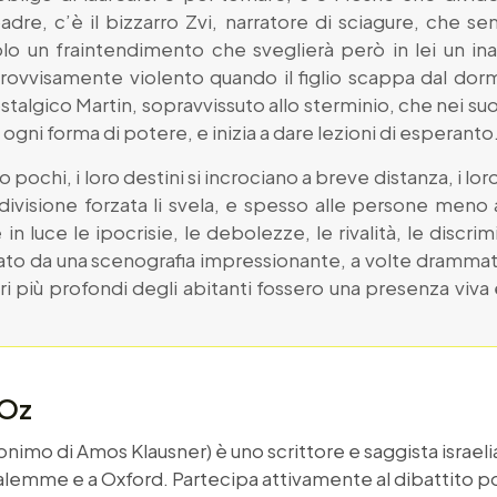
adre, c’è il bizzarro Zvi, narratore di sciagure, che 
lo un fraintendimento che sveglierà però in lei un inat
ovvisamente violento quando il figlio scappa dal dorm
stalgico Martin, sopravvissuto allo sterminio, che nei suoi
gni forma di potere, e inizia a dare lezioni di esperant
o pochi, i loro destini si incrociano a breve distanza, i l
ndivisione forzata li svela, e spesso alle persone meno
n luce le ipocrisie, le debolezze, le rivalità, le discrim
ficato da una scenografia impressionante, a volte dram
i più profondi degli abitanti fossero una presenza viva 
 Oz
mo di Amos Klausner) è uno scrittore e saggista israelian
lemme e a Oxford. Partecipa attivamente al dibattito pol