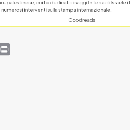
no-palestinese, cui ha dedicato i saggi In terra di Israele 
 numerosi interventi sulla stampa internazionale.
Goodreads
mail
Print