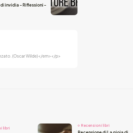
 di invidia - Riflessioni -
luenzato. (Oscar Wilde)</em></p>
Recensioni libri
 libri
Recensione di La gioia di