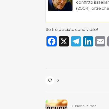
conflitto israelia
(2004), oltre che
Se ti è piaciuto condividilo!
Facebook
X
Telegram
LinkedIn
E
0
Previous Post