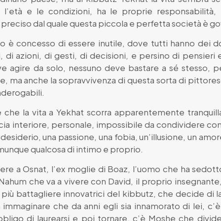
l’età e le condizioni, ha le proprie responsabilità, i
eciso dal quale questa piccola e perfetta società è go
 è concesso di essere inutile, dove tutti hanno dei dover
, di azioni, di gesti, di decisioni, e persino di pensieri
 agire da solo, nessuno deve bastare a sé stesso, per
, ma anche la sopravvivenza di questa sorta di pittore
nderogabili.
re che la vita a Yekhat scorra apparentemente tranqui
 interiore, personale, impossibile da condividere con gl
siderio, una passione, una fobia, un’illusione, un amore
unque qualcosa di intimo e proprio.
tere a Osnat, l’ex moglie di Boaz, l’uomo che ha sedott
 di Nahum che va a vivere con David, il proprio insegnant
più battagliere innovatrici del kibbutz, che decide di la
za immaginare che da anni egli sia innamorato di lei, c
bbligo di laurearsi e poi tornare, c’è Moshe che divide 