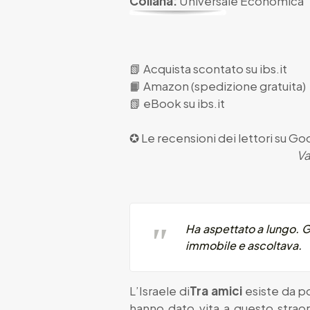
Collana:
Universale Economica
📗
Acquista scontato su ibs.it
📙
Amazon (spedizione gratuita)
📗
eBook su ibs.it
✪ Le recensioni dei lettori su
Goo
Va
Ha aspettato a lungo. G
immobile e ascoltava.
L’Israele di
Tra amici
esiste da po
hanno dato vita a questo straor