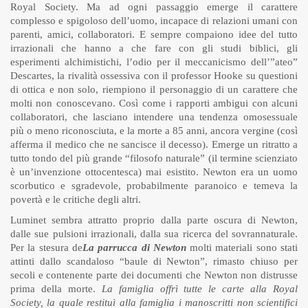
Royal Society. Ma ad ogni passaggio emerge il carattere
complesso e spigoloso dell’uomo, incapace di relazioni umani con
parenti, amici, collaboratori. E sempre compaiono idee del tutto
irrazionali che hanno a che fare con gli studi biblici, gli
esperimenti alchimistichi, l’odio per il meccanicismo dell’”ateo”
Descartes, la rivalità ossessiva con il professor Hooke su questioni
di ottica e non solo, riempiono il personaggio di un carattere che
molti non conoscevano. Così come i rapporti ambigui con alcuni
collaboratori, che lasciano intendere una tendenza omosessuale
più o meno riconosciuta, e la morte a 85 anni, ancora vergine (così
afferma il medico che ne sancisce il decesso). Emerge un ritratto a
tutto tondo del più grande “filosofo naturale” (il termine scienziato
è un’invenzione ottocentesca) mai esistito. Newton era un uomo
scorbutico e sgradevole, probabilmente paranoico e temeva la
povertà e le critiche degli altri.
Luminet sembra attratto proprio dalla parte oscura di Newton,
dalle sue pulsioni irrazionali, dalla sua ricerca del sovrannaturale.
Per la stesura de
La parrucca di Newton
molti materiali sono stati
attinti dallo scandaloso “baule di Newton”, rimasto chiuso per
secoli e contenente parte dei documenti che Newton non distrusse
prima della morte.
La famiglia offrì tutte le carte alla Royal
Society, la quale restituì alla famiglia i manoscritti non scientifici