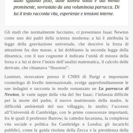
dallo sguardo fisso, dalle labbra sottili e dal mento
prominente, sovrastato da una voluminosa parrucca. Di
lui il testo racconta vita, esperienze e tensioni interne.
Gli studi che normalmente facciamo, ci presentano Isaac Newton
come uno dei padri della scienza moderna: a lui è attribuita la
legge della gravitazione universale, che descrive la forza di
attrazione fra due masse, a lui dobbiamo la seconda legge della
dinamica, con il suo cognome è indicata l’unità di misura della
forza e a lui si deve l’inizio dell’analisi matematica, il calcolo delle
derivate, che chiamava “flussioni”.
Luminet, ricercatore presso il CNRS di Parigi e importante
cosmologo di livello internazionale, svolge approfonditamente le
sue indagini e racconta in modo romanzato ne
La parrucca di
Newton
, le varie tappe della vita del Ser Isaac: l’infanzia difficile
per la morte del padre, il nuovo matrimonio della madre, le
difficoltà ambientali del suo villaggio, lo studio; l’accesso
all’Università di Cambridge, con le prime conoscenze importanti,
fra le quali il professor Barrow; la cattedra lucasiana, la complessa
vita sociale e politica fra Cambridge e Londra; gli incarichi
pubblici, come la guida risoluta della Zecca e la presidenza della