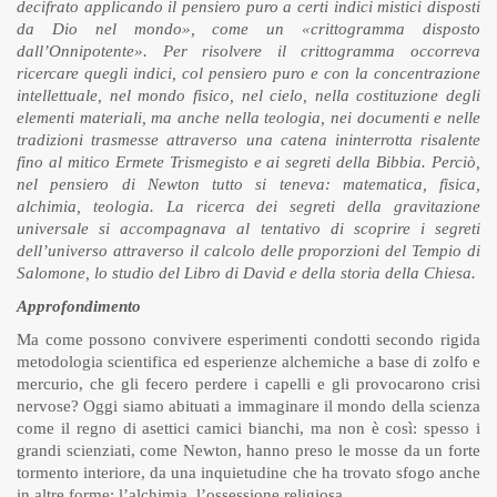
decifrato applicando il pensiero puro a certi indici mistici disposti
da Dio nel mondo», come un «crittogramma disposto
dall’Onnipotente». Per risolvere il crittogramma occorreva
ricercare quegli indici, col pensiero puro e con la concentrazione
intellettuale, nel mondo fisico, nel cielo, nella costituzione degli
elementi materiali, ma anche nella teologia, nei documenti e nelle
tradizioni trasmesse attraverso una catena ininterrotta risalente
fino al mitico Ermete Trismegisto e ai segreti della Bibbia. Perciò,
nel pensiero di Newton tutto si teneva: matematica, fisica,
alchimia, teologia. La ricerca dei segreti della gravitazione
universale si accompagnava al tentativo di scoprire i segreti
dell’universo attraverso il calcolo delle proporzioni del Tempio di
Salomone, lo studio del Libro di David e della storia della Chiesa.
Approfondimento
Ma come possono convivere esperimenti condotti secondo rigida
metodologia scientifica ed esperienze alchemiche a base di zolfo e
mercurio, che gli fecero perdere i capelli e gli provocarono crisi
nervose? Oggi siamo abituati a immaginare il mondo della scienza
come il regno di asettici camici bianchi, ma non è così: spesso i
grandi scienziati, come Newton, hanno preso le mosse da un forte
tormento interiore, da una inquietudine che ha trovato sfogo anche
in altre forme: l’alchimia, l’ossessione religiosa.