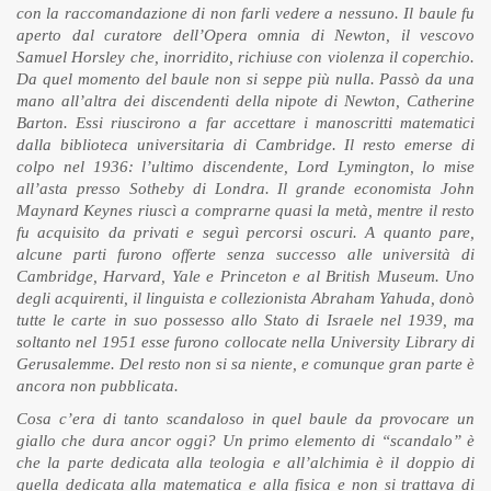
con la raccomandazione di non farli vedere a nessuno. Il baule fu
aperto dal curatore dell’Opera omnia di Newton, il vescovo
Samuel Horsley che, inorridito, richiuse con violenza il coperchio.
Da quel momento del baule non si seppe più nulla. Passò da una
mano all’altra dei discendenti della nipote di Newton, Catherine
Barton. Essi riuscirono a far accettare i manoscritti matematici
dalla biblioteca universitaria di Cambridge. Il resto emerse di
colpo nel 1936: l’ultimo discendente, Lord Lymington, lo mise
all’asta presso Sotheby di Londra. Il grande economista John
Maynard Keynes riuscì a comprarne quasi la metà, mentre il resto
fu acquisito da privati e seguì percorsi oscuri. A quanto pare,
alcune parti furono offerte senza successo alle università di
Cambridge, Harvard, Yale e Princeton e al British Museum. Uno
degli acquirenti, il linguista e collezionista Abraham Yahuda, donò
tutte le carte in suo possesso allo Stato di Israele nel 1939, ma
soltanto nel 1951 esse furono collocate nella University Library di
Gerusalemme. Del resto non si sa niente, e comunque gran parte è
ancora non pubblicata.
Cosa c’era di tanto scandaloso in quel baule da provocare un
giallo che dura ancor oggi? Un primo elemento di “scandalo” è
che la parte dedicata alla teologia e all’alchimia è il doppio di
quella dedicata alla matematica e alla fisica e non si trattava di