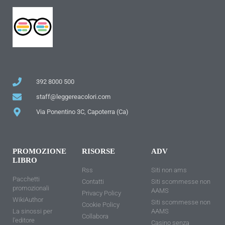
392 8000 500
staff@leggereacolori.com
Via Ponentino 3C, Capoterra (Ca)
PROMOZIONE
RISORSE
ADV
LIBRO
Rss
Siti non ams
Pacchetti
Contatti
Siti scommesse non
promozionali
AAMS
Privacy Policy
WikiAuthor
Siti scommesse non
Cookie Policy
La sinossi per
AAMS
Collabora
l'editore
Casino senza