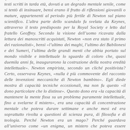
testi scritti in tarda età, dovuti a un degrado mentale senile, come
si tentò di insinuare, bensì erano il frutto di riflessioni giovanili o
mature, appartenenti al periodo più fertile di Newton sul piano
scientifico. L’altra parte dello scandalo fu svelata da Keynes,
attraverso il testo predisposto per la Royal Society e letto dal
fratello Geoffrey. Secondo la visione dell’uomo ricavata dalla
lettura dei manoscritti acquistati, Newton «non era stato il primo
dei razionalisti», bensì «l’ultimo dei maghi, l’ultimo dei Babilonesi
e dei Sumeri, l’ultima delle grandi menti che abbia portato sul
mondo visibile e intellettuale lo sguardo di coloro che, quasi
duemila anni fa, inaugurarono la costruzione della nostra eredità
intellettuale». Newton empirista, secondo un cliché positivista?
Certo, osservava Keynes, «nulla è più commovente del racconto
delle invenzioni meccaniche di Newton bambino». Egli diede
mostra di capacità tecniche eccezionali, ma non fu questo «il
dono particolare che lo distinse». Questo dono era «la capacità di
mantenere la mente fissa su un problema puramente intellettuale,
fino a svelarne il mistero», era una capacità di concentrazione
mentale che poteva durare settimane e anche mesi ed era
soprattutto rivolta a questioni di scienza pura, di filosofia e di
teologia. Perché Newton era un mago? Perché guardava
all’universo come «un enigma, un mistero che poteva essere