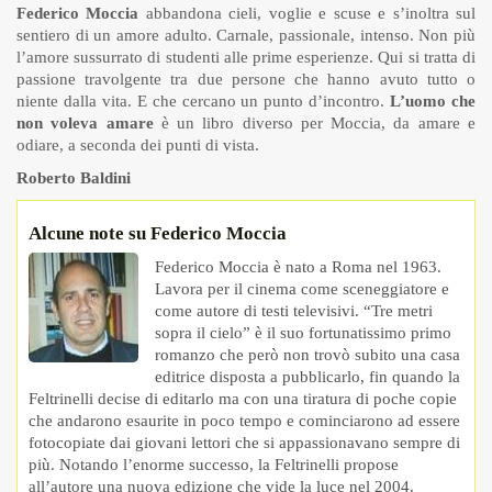
Federico Moccia
abbandona cieli, voglie e scuse e s’inoltra sul
sentiero di un amore adulto. Carnale, passionale, intenso. Non più
l’amore sussurrato di studenti alle prime esperienze. Qui si tratta di
passione travolgente tra due persone che hanno avuto tutto o
niente dalla vita. E che cercano un punto d’incontro.
L’uomo che
non voleva amare
è un libro diverso per Moccia, da amare e
odiare, a seconda dei punti di vista.
Roberto Baldini
Alcune note su Federico Moccia
Federico Moccia è nato a Roma nel 1963.
Lavora per il cinema come sceneggiatore e
come autore di testi televisivi. “Tre metri
sopra il cielo” è il suo fortunatissimo primo
romanzo che però non trovò subito una casa
editrice disposta a pubblicarlo, fin quando la
Feltrinelli decise di editarlo ma con una tiratura di poche copie
che andarono esaurite in poco tempo e cominciarono ad essere
fotocopiate dai giovani lettori che si appassionavano sempre di
più. Notando l’enorme successo, la Feltrinelli propose
all’autore una nuova edizione che vide la luce nel 2004.