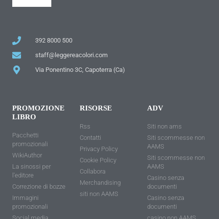
392 8000 500
staff@leggereacolori.com
Via Ponentino 3C, Capoterra (Ca)
PROMOZIONE
RISORSE
ADV
LIBRO
Rss
Siti non ams
Pacchetti
Contatti
Siti scommesse non
promozionali
AAMS
Privacy Policy
WikiAuthor
Siti scommesse non
Cookie Policy
La sinossi per
AAMS
Collabora
l'editore
Casino senza
Merchandising
Correzione di bozze
documenti
siti non AAMS
Immagini
Casino senza
promozionali
documenti
Social media
casino non AAMS