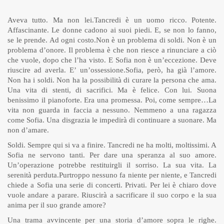
Aveva tutto. Ma non lei.Tancredi è un uomo ricco. Potente.
Affascinante. Le donne cadono ai suoi piedi. E, se non lo fanno,
se le prende. Ad ogni costo.Non è un problema di soldi. Non è un
problema d’onore. Il problema è che non riesce a rinunciare a ciò
che vuole, dopo che l’ha visto. E Sofia non è un’eccezione. Deve
riuscire ad averla. E’ un’ossessione.Sofia, però, ha già l’amore.
Non ha i soldi. Non ha la possibilità di curare la persona che ama.
Una vita di stenti, di sacrifici. Ma è felice. Con lui. Suona
benissimo il pianoforte. Era una promessa. Poi, come sempre…La
vita non guarda in faccia a nessuno. Nemmeno a una ragazza
come Sofia. Una disgrazia le impedirà di continuare a suonare. Ma
non d’amare.
Soldi. Sempre qui si va a finire. Tancredi ne ha molti, moltissimi. A
Sofia ne servono tanti. Per dare una speranza al suo amore.
Un’operazione potrebbe restituirgli il sorriso. La sua vita. La
serenità perduta.Purtroppo nessuno fa niente per niente, e Tancredi
chiede a Sofia una serie di concerti. Privati. Per lei è chiaro dove
vuole andare a parare. Riuscirà a sacrificare il suo corpo e la sua
anima per il suo grande amore?
Una trama avvincente per una storia d’amore sopra le righe.