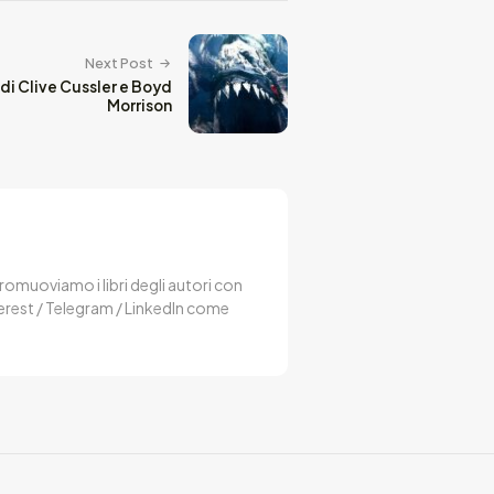
Next Post
di Clive Cussler e Boyd
Morrison
 Promuoviamo i libri degli autori con
terest / Telegram / LinkedIn come