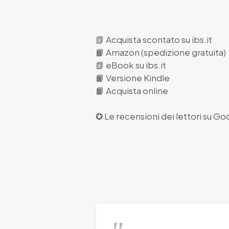
📗
Acquista scontato su ibs.it
📙
Amazon (spedizione gratuita)
📗
eBook su ibs.it
📙
Versione Kindle
📙
Acquista online
✪ Le recensioni dei lettori su
Goo