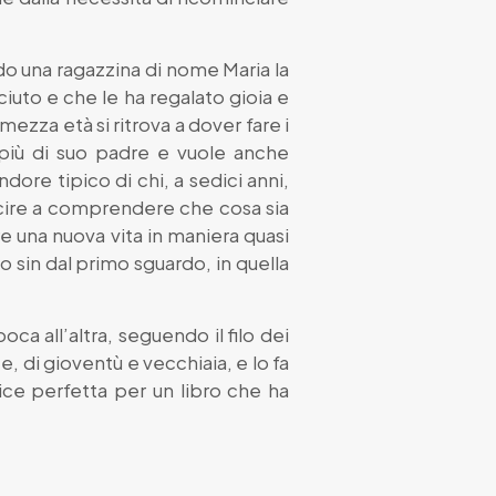
do una ragazzina di nome Maria la
ciuto e che le ha regalato gioia e
ezza età si ritrova a dover fare i
 più di suo padre e vuole anche
dore tipico di chi, a sedici anni,
scire a comprendere che cosa sia
e una nuova vita in maniera quasi
o sin dal primo sguardo, in quella
ca all’altra, seguendo il filo dei
e, di gioventù e vecchiaia, e lo fa
ice perfetta per un libro che ha