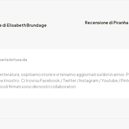
Recensione di Piranha 
e di Elisabeth Brundage
er la lettura da
letteratura, ospitiamo storie e vi teniamo aggiornati sui libri in arrivo.
 il nostro. Ci trovi su Facebook / Twitter / Instagram / Youtube / Pin
ticoli firmati sono dei nostri collaboratori.