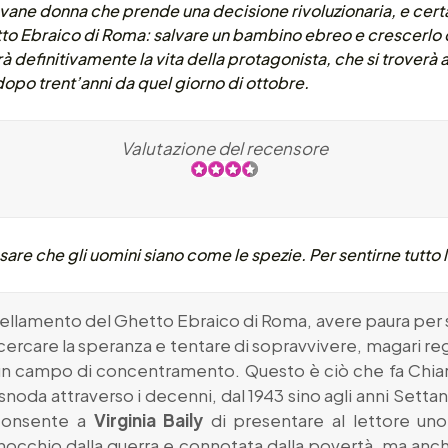
ovane donna che prende una decisione rivoluzionaria, e cer
to Ebraico di Roma: salvare un bambino ebreo e crescerlo c
definitivamente la vita della protagonista, che si troverà a f
opo trent’anni da quel giorno di ottobre.
Valutazione del recensore
are che gli uomini siano come le spezie. Per sentirne tutto 
rellamento del Ghetto Ebraico di Roma, avere paura per se
cercare la speranza e tentare di sopravvivere, magari re
n un campo di concentramento. Questo è ciò che fa Chiar
i snoda attraverso i decenni, dal 1943 sino agli anni Sett
consente a
Virginia Baily
di presentare al lettore uno 
inocchio dalla guerra e connotata dalla povertà, ma anch