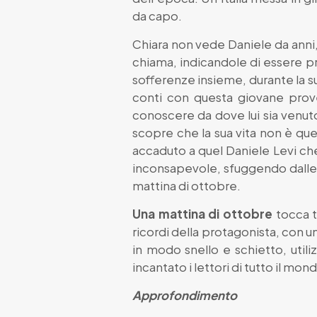
da capo.
Chiara non vede Daniele da anni,
chiama, indicandole di essere pro
sofferenze insieme, durante la su
conti con questa giovane prove
conoscere da dove lui sia venuto 
scopre che la sua vita non è qu
accaduto a quel Daniele Levi che
inconsapevole, sfuggendo dalle su
mattina di ottobre.
Una mattina di ottobre
tocca t
ricordi della protagonista, con u
in modo snello e schietto, util
incantato i lettori di tutto il mon
Approfondimento