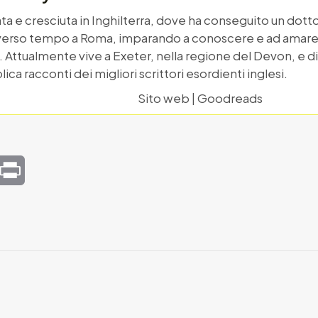
nata e cresciuta in Inghilterra, dove ha conseguito un dott
verso tempo a Roma, imparando a conoscere e ad amare la l
 Attualmente vive a Exeter, nella regione del Devon, e dir
ca racconti dei migliori scrittori esordienti inglesi.
Sito web
|
Goodreads
mail
Print