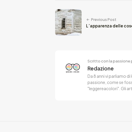
Previous Post
L’apparenza delle cos
Scritto con la passione p
Redazione
Da 8 anni vi parliamo di 
passione, come se fosse
"leggereacolori". Gli ar