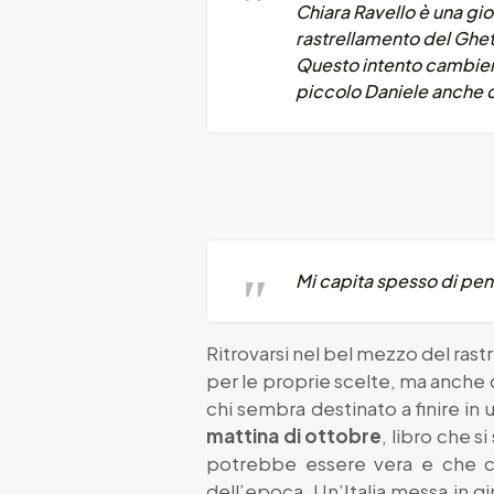
Chiara Ravello è una gi
rastrellamento del Ghet
Questo intento cambierà 
piccolo Daniele anche d
Mi capita spesso di pens
Ritrovarsi nel bel mezzo del rast
per le proprie scelte, ma anche 
chi sembra destinato a finire i
mattina di ottobre
, libro che s
potrebbe essere vera e che 
dell’epoca. Un’Italia messa in g