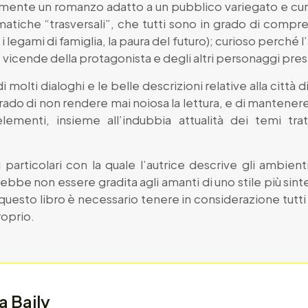
mente un romanzo adatto a un pubblico variegato e curi
tiche “trasversali”, che tutti sono in grado di compr
 legami di famiglia, la paura del futuro); curioso perché l’a
 vicende della protagonista e degli altri personaggi prese
i molti dialoghi e le belle descrizioni relative alla città d
grado di non rendere mai noiosa la lettura, e di mantenere
lementi, insieme all’indubbia attualità dei temi tr
 particolari con la quale l’autrice descrive gli ambient
ebbe non essere gradita agli amanti di uno stile più si
questo libro è necessario tenere in considerazione tut
roprio.
a Baily