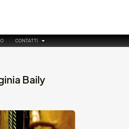
RO
CONTATTI
inia Baily