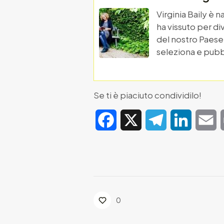
Virginia Baily è 
ha vissuto per di
del nostro Paese.
seleziona e pubbli
Se ti è piaciuto condividilo!
Facebook
X
Telegram
LinkedIn
E
0