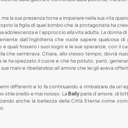
 ma la sua presenza torna a imperare nella sua vita quan
prio la figlia di quel bimbo che la protagonista ha cres
a adolescenza e l’approccio alla vita adulta. La donna di m
niente dall’Inghilterra che vuole sapere qualcosa di
e quali fossero i suoi sogni e le sue speranze, con il can
ella che sembrava. Chiara, allo stesso tempo, dovrà riu
 le ha spezzato il cuore e che ha potuto, però, generar
e mani e ribellandosi all’amore che lei gli aveva offert
emi differenti e lo fa continuando a rimbalzare da un’epo
no stile snello e mai noioso. La
Baily
parla d’amore, di lott
izzando anche la bellezza della Città Eterna come corn
do.