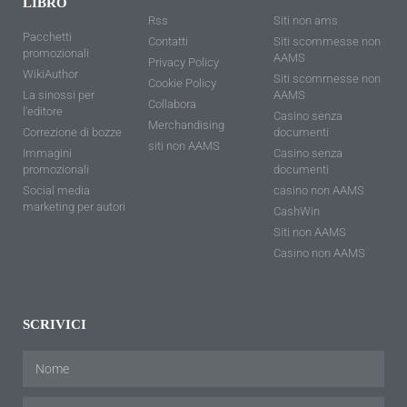
LIBRO
Rss
Siti non ams
Pacchetti
Contatti
Siti scommesse non
promozionali
AAMS
Privacy Policy
WikiAuthor
Siti scommesse non
Cookie Policy
La sinossi per
AAMS
Collabora
l'editore
Casino senza
Merchandising
Correzione di bozze
documenti
siti non AAMS
Immagini
Casino senza
promozionali
documenti
Social media
casino non AAMS
marketing per autori
CashWin
Siti non AAMS
Casino non AAMS
SCRIVICI