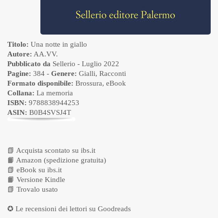
Titolo:
Una notte in giallo
Autore:
AA.VV.
Pubblicato da
Sellerio
- Luglio 2022
Pagine:
384 -
Genere:
Gialli
,
Racconti
Formato disponibile:
Brossura
,
eBook
Collana:
La memoria
ISBN:
9788838944253
ASIN:
B0B4SVSJ4T
📗
Acquista scontato su ibs.it
📙
Amazon (spedizione gratuita)
📗
eBook su ibs.it
📙
Versione Kindle
📗
Trovalo usato
✪ Le recensioni dei lettori su
Goodreads