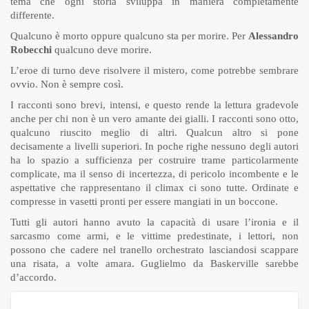
tema che ogni storia sviluppa in maniera completamente
differente.
Qualcuno è morto oppure qualcuno sta per morire. Per
Alessandro
Robecchi
qualcuno deve morire.
L’eroe di turno deve risolvere il mistero, come potrebbe sembrare
ovvio. Non è sempre così.
I racconti sono brevi, intensi, e questo rende la lettura gradevole
anche per chi non è un vero amante dei gialli. I racconti sono otto,
qualcuno riuscito meglio di altri. Qualcun altro si pone
decisamente a livelli superiori. In poche righe nessuno degli autori
ha lo spazio a sufficienza per costruire trame particolarmente
complicate, ma il senso di incertezza, di pericolo incombente e le
aspettative che rappresentano il climax ci sono tutte. Ordinate e
compresse in vasetti pronti per essere mangiati in un boccone.
Tutti gli autori hanno avuto la capacità di usare l’ironia e il
sarcasmo come armi, e le vittime predestinate, i lettori, non
possono che cadere nel tranello orchestrato lasciandosi scappare
una risata, a volte amara. Guglielmo da Baskerville sarebbe
d’accordo.