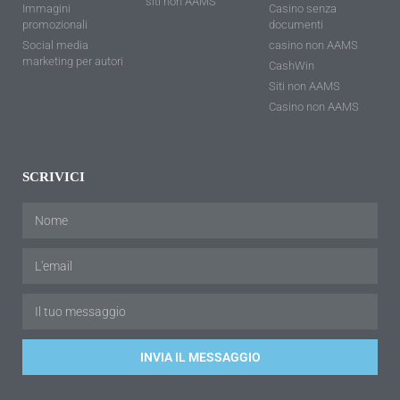
siti non AAMS
Immagini
Casino senza
promozionali
documenti
Social media
casino non AAMS
marketing per autori
CashWin
Siti non AAMS
Casino non AAMS
SCRIVICI
INVIA IL MESSAGGIO