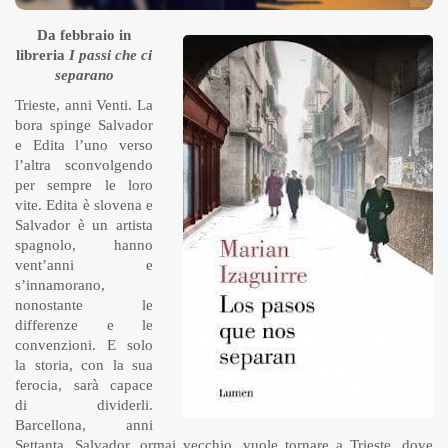
Da febbraio in
libreria
I passi che ci
separano
Trieste, anni Venti. La
bora spinge Salvador
e Edita l’uno verso
l’altra sconvolgendo
per sempre le loro
vite. Edita è slovena e
Salvador è un artista
spagnolo, hanno
vent’anni e
s’innamorano,
nonostante le
differenze e le
convenzioni. E solo
la storia, con la sua
ferocia, sarà capace
di dividerli.
Barcellona, anni
Settanta. Salvador, ormai vecchio, vuole tornare a Trieste, dove