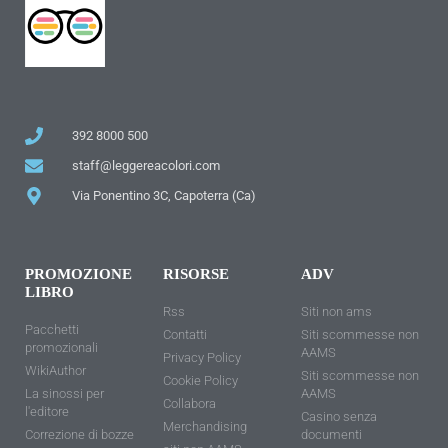
392 8000 500
staff@leggereacolori.com
Via Ponentino 3C, Capoterra (Ca)
PROMOZIONE
RISORSE
ADV
LIBRO
Rss
Siti non ams
Pacchetti
Contatti
Siti scommesse non
promozionali
AAMS
Privacy Policy
WikiAuthor
Siti scommesse non
Cookie Policy
La sinossi per
AAMS
Collabora
l'editore
Casino senza
Merchandising
Correzione di bozze
documenti