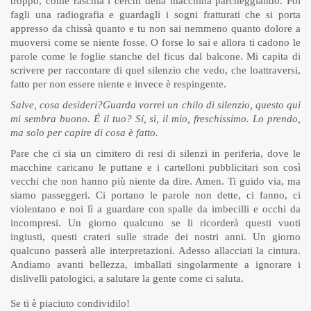
troppo, come raschia i cerchi della macchina parcheggiando. Poi
fagli una radiografia e guardagli i sogni fratturati che si porta
appresso da chissà quanto e tu non sai nemmeno quanto dolore a
muoversi come se niente fosse. O forse lo sai e allora ti cadono le
parole come le foglie stanche del ficus dal balcone. Mi capita di
scrivere per raccontare di quel silenzio che vedo, che loattraversi,
fatto per non essere niente e invece è respingente.
Salve, cosa desideri?
Guarda vorrei un chilo di silenzio, questo qui
mi sembra buono. É il tuo? Sí, sì, il mio, freschissimo. Lo prendo,
ma solo per capire di cosa è fatto.
Pare che ci sia un cimitero di resi di silenzi in periferia, dove le
macchine caricano le puttane e i cartelloni pubblicitari son così
vecchi che non hanno più niente da dire. Amen. Ti guido via, ma
siamo passeggeri. Ci portano le parole non dette, ci fanno, ci
violentano e noi lì a guardare con spalle da imbecilli e occhi da
incompresi. Un giorno qualcuno se li ricorderà questi vuoti
ingiusti, questi crateri sulle strade dei nostri anni. Un giorno
qualcuno passerà alle interpretazioni. Adesso allacciati la cintura.
Andiamo avanti bellezza, imballati singolarmente a ignorare i
dislivelli patologici, a salutare la gente come ci saluta.
Se ti è piaciuto condividilo!