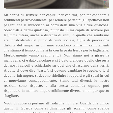
Mi capita di scrivere per capire, per capirmi, per far esondare i
sentimenti pericolosamente, per rendere partecipi gli spettatori non
paganti che si sbracciano ai bordi della mia vita a dire qualcosa.
Sbracciati a darmi qualcosa, piuttosto. E mi capita di scrivere per
legittima difesa, anche a distanza di anni, in quelle che sembrano
ere incalcolabili dal punto di vista sociale, figlie di percezione
distorta del tempo; in un anno accadono tantissimi cambiamenti
che stirano il tempo come si fa con la pasta fresca per le tagliatelle.
Morbidamente vanno avanti e tu? Non siamo noi a girare la
manovella, ci é dato calcolare e ci é dato prendere quello che resta
dei nostri calcoli e schiaffarlo su quel che ci lasciano della verità.
A volte si deve dire “basta”, si devono cambiare le regole, o le si
devono infrangere, si devono ridefinire i rapporti e gli spazi in cui
ci muoviamo consapevolmente. Siamo tutti diversi, le nostre
reazioni sono risposte, e alla stessa domanda ognuno può
rispondere in maniera impercettibilmente diversa e non per questo
sbagliare.
Vuoti di cuore ci portano all´isola che non c´è. Guarda che cinico
quello lì. Guarda come si dimentica gli accenti, come spende