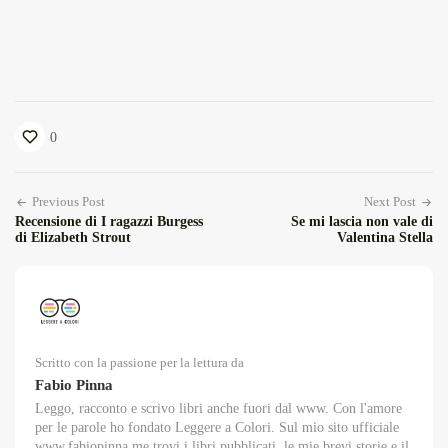
0
Previous Post
Next Post
Recensione di I ragazzi Burgess
Se mi lascia non vale di
di Elizabeth Strout
Valentina Stella
Scritto con la passione per la lettura da
Fabio Pinna
Leggo, racconto e scrivo libri anche fuori dal www. Con l'amore
per le parole ho fondato Leggere a Colori. Sul mio sito ufficiale
www.fabiopinna.me trovi i libri pubblicati, le mie brevi storie e il