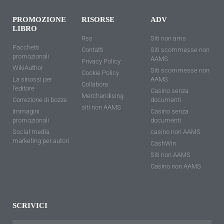
PROMOZIONE
RISORSE
ADV
LIBRO
Rss
Siti non ams
Pacchetti
Contatti
Siti scommesse non
promozionali
AAMS
Privacy Policy
WikiAuthor
Siti scommesse non
Cookie Policy
La sinossi per
AAMS
Collabora
l'editore
Casino senza
Merchandising
Correzione di bozze
documenti
siti non AAMS
Immagini
Casino senza
promozionali
documenti
Social media
casino non AAMS
marketing per autori
CashWin
Siti non AAMS
Casino non AAMS
SCRIVICI