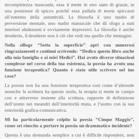
incompletezza mancante, essa ti mette in uno stato di grazie, in
una posizione di spicco poiché essa pullula di teorie spiccanti
all’estremo della astrattività. La filosofia è uno stadio di
perversione mentale, uno stadio maniacale che dà sfogo a stati
interiori altalenanti e ovviamente depressivi. La filosofia è anche
desiderio, il desiderio non è ciò che vedi ma quello che immagini.
Nella silloge “Sotto la superficie” apri con numerosi
ringraziamenti e continui scrivendo: “Dedico questo libro anche
alla mia famiglia e ai miei Medici”. Hai avuto diverse situazioni
complesse nel corso della tua esistenza, la poesia ha avuto una
funzione terapeutica? Quanto è stato utile scrivere nel tuo
caso?
La poesia non ha una funzione terapeutica cosi come d’altronde
neanche la scrittura ha questo ruolo, la terapia si mette in campo
con e attraverso insieme alla scrittura, rapporto di definizione
dell’uomo nei meandri dell’interiorità muta, e l’uomo con la sua
esteriorità grafica-comunicativa.
Mi ha particolarmente colpito la poesia “Cinque Maggio”,
come sei riuscito a portare in poesia un drammatico incidente?
Questa è una domanda semplice a cui è difficile rispondere, non