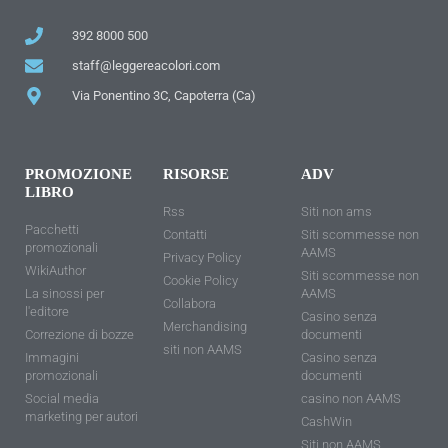
392 8000 500
staff@leggereacolori.com
Via Ponentino 3C, Capoterra (Ca)
PROMOZIONE
RISORSE
ADV
LIBRO
Rss
Siti non ams
Pacchetti
Contatti
Siti scommesse non
promozionali
AAMS
Privacy Policy
WikiAuthor
Siti scommesse non
Cookie Policy
La sinossi per
AAMS
Collabora
l'editore
Casino senza
Merchandising
Correzione di bozze
documenti
siti non AAMS
Immagini
Casino senza
promozionali
documenti
Social media
casino non AAMS
marketing per autori
CashWin
Siti non AAMS