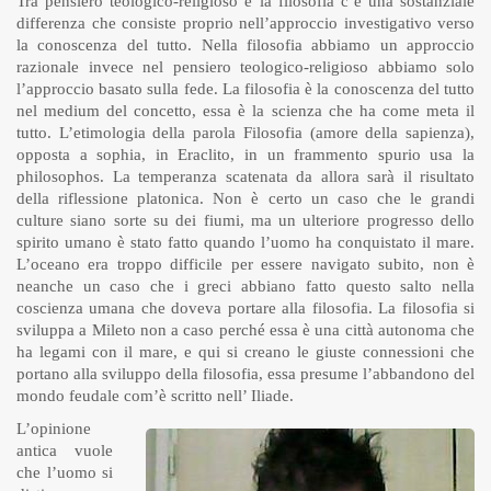
Tra pensiero teologico-religioso e la filosofia c’è una sostanziale
differenza che consiste proprio nell’approccio investigativo verso
la conoscenza del tutto. Nella filosofia abbiamo un approccio
razionale invece nel pensiero teologico-religioso abbiamo solo
l’approccio basato sulla fede. La filosofia è la conoscenza del tutto
nel medium del concetto, essa è la scienza che ha come meta il
tutto. L’etimologia della parola Filosofia (amore della sapienza),
opposta a sophia, in Eraclito, in un frammento spurio usa la
philosophos. La temperanza scatenata da allora sarà il risultato
della riflessione platonica. Non è certo un caso che le grandi
culture siano sorte su dei fiumi, ma un ulteriore progresso dello
spirito umano è stato fatto quando l’uomo ha conquistato il mare.
L’oceano era troppo difficile per essere navigato subito, non è
neanche un caso che i greci abbiano fatto questo salto nella
coscienza umana che doveva portare alla filosofia. La filosofia si
sviluppa a Mileto non a caso perché essa è una città autonoma che
ha legami con il mare, e qui si creano le giuste connessioni che
portano alla sviluppo della filosofia, essa presume l’abbandono del
mondo feudale com’è scritto nell’ Iliade.
L’opinione
antica vuole
che l’uomo si