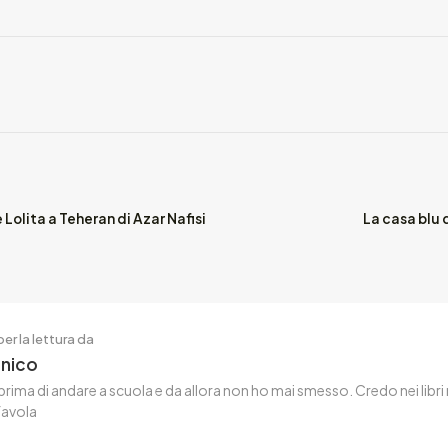
Lolita a Teheran di Azar Nafisi
La casa blu 
er la lettura da
enico
rima di andare a scuola e da allora non ho mai smesso. Credo nei libri
favola