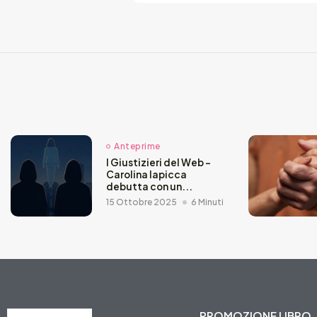
Anteprime
I Giustizieri del Web –
Carolina Iapicca
debutta con un...
15 Ottobre 2025
6 Minuti
PROMOZIONE LIBRO