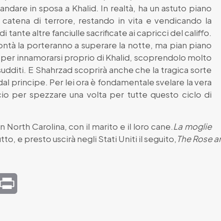
andare in sposa a Khalid. In realtà, ha un astuto piano
catena di terrore, restando in vita e vendicando la
 tante altre fanciulle sacrificate ai capricci del califfo.
olontà la porteranno a superare la notte, ma pian piano
rà per innamorarsi proprio di Khalid, scoprendolo molto
udditi. E Shahrzad scoprirà anche che la tragica sorte
dal principe. Per lei ora è fondamentale svelare la vera
icio per spezzare una volta per tutte questo ciclo di
n North Carolina, con il marito e il loro cane.
La moglie
to, e presto uscirà negli Stati Uniti il seguito,
The Rose a
mail
Print