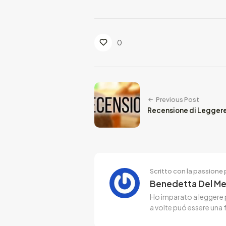
0
Previous Post
Recensione di Leggere 
Scritto con la passione p
Benedetta Del M
Ho imparato a leggere p
a volte puó essere una 