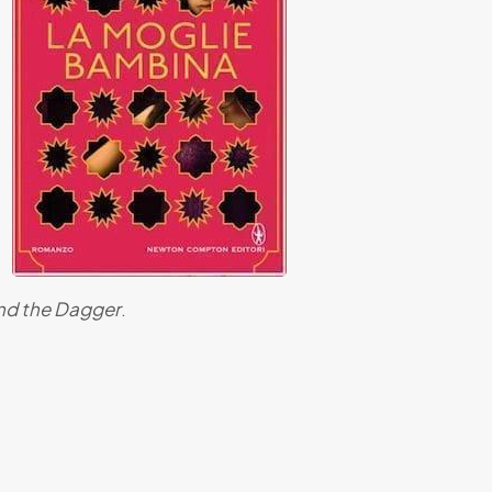
nd the Dagger
.