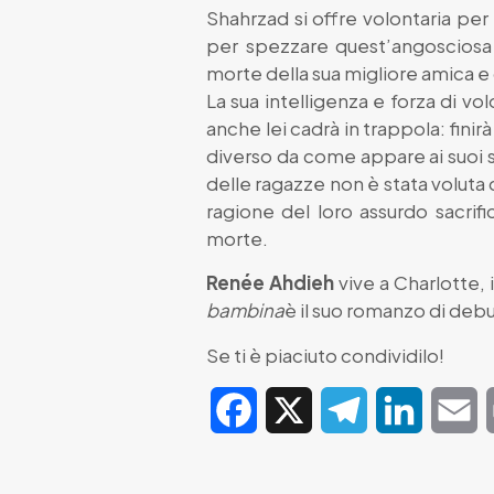
Shahrzad si offre volontaria per 
per spezzare quest’angosciosa 
morte della sua migliore amica e di
La sua intelligenza e forza di v
anche lei cadrà in trappola: fini
diverso da come appare ai suoi s
delle ragazze non è stata voluta 
ragione del loro assurdo sacrif
morte.
Renée Ahdieh
vive a Charlotte, i
bambina
è il suo romanzo di debut
Se ti è piaciuto condividilo!
Facebook
X
Telegram
LinkedIn
E