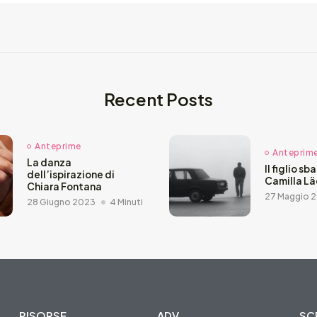
Recent Posts
Anteprime
Anteprim
La danza
Il figlio sb
dell’ispirazione di
Camilla L
Chiara Fontana
27 Maggio 
28 Giugno 2023
4 Minuti
RISORSE
ADV
SCR