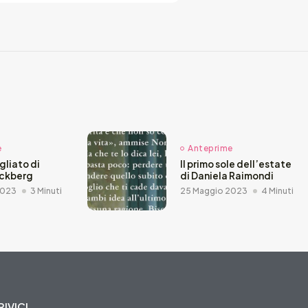
e
Anteprime
agliato di
Il primo sole dell’estate
äckberg
di Daniela Raimondi
2023
3 Minuti
25 Maggio 2023
4 Minuti
IVICI