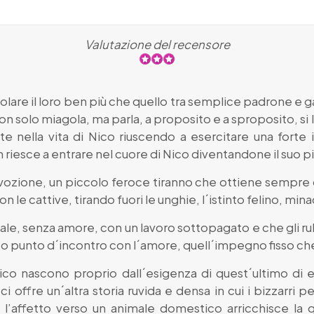
Valutazione del recensore
olare il loro ben più che quello tra semplice padrone e gat
on solo miagola, ma parla, a proposito e a sproposito, si l
 nella vita di Nico riuscendo a esercitare una forte i
in riesce a entrare nel cuore di Nico diventandone il suo 
vozione, un piccolo feroce tiranno che ottiene sempre q
on le cattive, tirando fuori le unghie, l´istinto felino, mi
ale, senza amore, con un lavoro sottopagato e che gli ruba
nico punto d´incontro con l´amore, quell´impegno fisso ch
e Nico nascono proprio dall´esigenza di quest´ultimo di 
offre un´altra storia ruvida e densa in cui i bizzarri pe
: l’affetto verso un animale domestico arricchisce la q