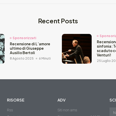
Recent Posts
Sponsori
Sponsorizzati
Recensione
Recensione di L’amore
sinfonia: 
ultimo di Giuseppe
scaduto c
Ausilio Bertoli
Venturi!
8 Agosto 2025
6 Minuti
25 Luglio 2
RISORSE
ADV
SCR
Rss
Siti non ams