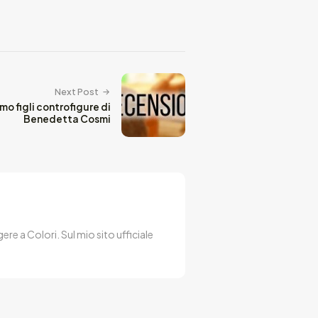
Next Post
mo figli controfigure di
Benedetta Cosmi
re a Colori. Sul mio sito ufficiale