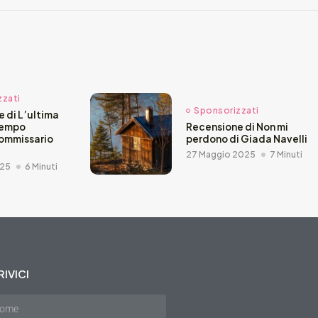
zzati
Sponsorizzati
 di L’ultima
Tempo
Recensione di Non mi
ommissario
perdono di Giada Navelli
27 Maggio 2025
7 Minuti
025
6 Minuti
IVICI