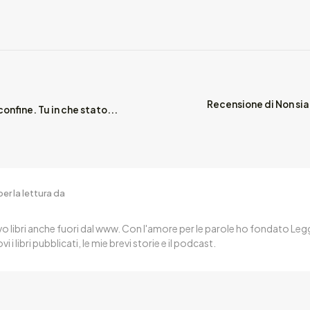
Recensione di Non sia
onfine. Tu in che stato...
er la lettura da
o libri anche fuori dal www. Con l'amore per le parole ho fondato Legge
 libri pubblicati, le mie brevi storie e il podcast.