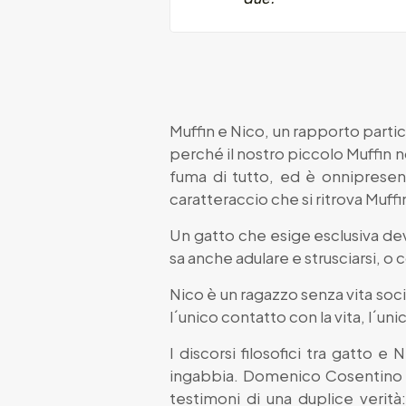
Muffin e Nico, un rapporto partic
perché il nostro piccolo Muffin n
fuma di tutto, ed è onnipresente
caratteraccio che si ritrova Muff
Un gatto che esige esclusiva de
sa anche adulare e strusciarsi, o c
Nico è un ragazzo senza vita soci
l´unico contatto con la vita, l´u
I discorsi filosofici tra gatto 
ingabbia. Domenico Cosentino ci 
testimoni di una duplice verità