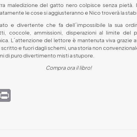
rra maledizione del gatto nero colpisce senza pietà. I
tamente le cose si aggiusteranno e Nico troverà la stabili
ato e divertente che fa dell´impossibile la sua ordin
ti, coccole, ammissioni, disperazioni al limite del p
ica. L´attenzione del lettore è mantenuta viva grazie a
en scritto e fuori dagli schemi, una storia non convenzio
imi di puro divertimento misti a stupore.
Compra ora il libro!
mail
Print