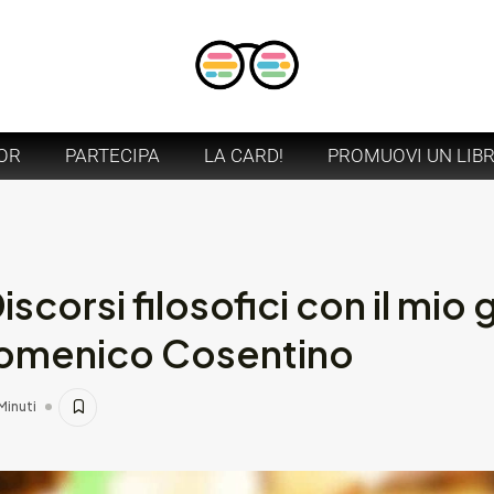
OR
PARTECIPA
LA CARD!
PROMUOVI UN LIB
scorsi filosofici con il mio 
Domenico Cosentino
Minuti