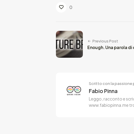
0
Previous Post
Enough. Una parola di c
Scritto con la passione p
Fabio Pinna
Leggo, racconto e scriv
www.fabiopinna.me trovi i