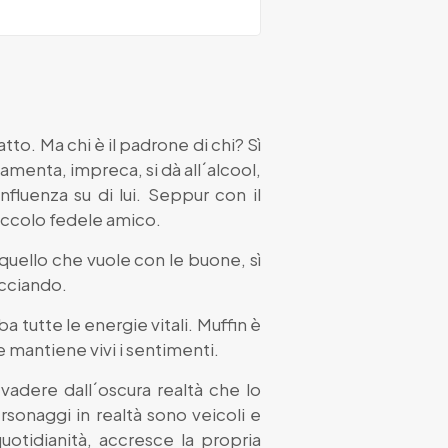
to. Ma chi è il padrone di chi? Sì
amenta, impreca, si dà all´alcool,
nfluenza su di lui. Seppur con il
piccolo fedele amico.
uello che vuole con le buone, sì
nacciando.
 tutte le energie vitali. Muffin è
e mantiene vivi i sentimenti.
evadere dall´oscura realtà che lo
rsonaggi in realtà sono veicoli e
uotidianità, accresce la propria