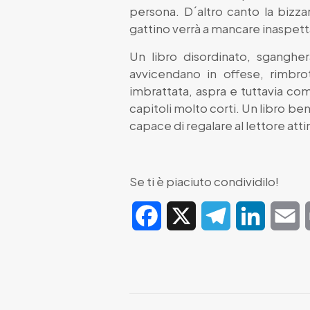
persona. D´altro canto la bizza
gattino verrà a mancare inaspetta
Un libro disordinato, sgangher
avvicendano in offese, rimbrot
imbrattata, aspra e tuttavia com
capitoli molto corti. Un libro b
capace di regalare al lettore att
Se ti è piaciuto condividilo!
Facebook
X
Telegram
LinkedIn
E