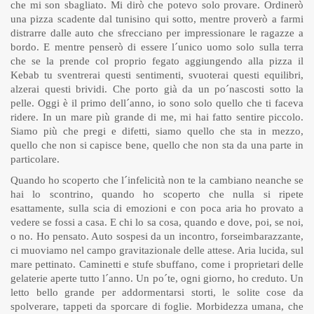
che mi son sbagliato. Mi dirò che potevo solo provare. Ordinerò
una pizza scadente dal tunisino qui sotto, mentre proverò a farmi
distrarre dalle auto che sfrecciano per impressionare le ragazze a
bordo. E mentre penserò di essere l´unico uomo solo sulla terra
che se la prende col proprio fegato aggiungendo alla pizza il
Kebab tu sventrerai questi sentimenti, svuoterai questi equilibri,
alzerai questi brividi. Che porto già da un po´nascosti sotto la
pelle. Oggi è il primo dell´anno, io sono solo quello che ti faceva
ridere. In un mare più grande di me, mi hai fatto sentire piccolo.
Siamo più che pregi e difetti, siamo quello che sta in mezzo,
quello che non si capisce bene, quello che non sta da una parte in
particolare.
Quando ho scoperto che l´infelicità non te la cambiano neanche se
hai lo scontrino, quando ho scoperto che nulla si ripete
esattamente, sulla scia di emozioni e con poca aria ho provato a
vedere se fossi a casa. E chi lo sa cosa, quando e dove, poi, se noi,
o no. Ho pensato. Auto sospesi da un incontro, forseimbarazzante,
ci muoviamo nel campo gravitazionale delle attese. Aria lucida, sul
mare pettinato. Caminetti e stufe sbuffano, come i proprietari delle
gelaterie aperte tutto l´anno. Un po´te, ogni giorno, ho creduto. Un
letto bello grande per addormentarsi storti, le solite cose da
spolverare, tappeti da sporcare di foglie. Morbidezza umana, che