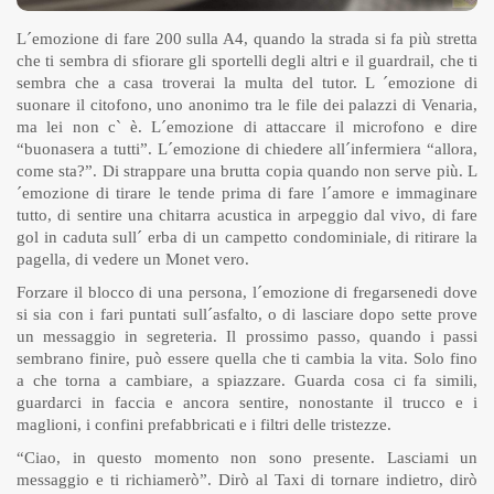
L´emozione di fare 200 sulla A4, quando la strada si fa più stretta
che ti sembra di sfiorare gli sportelli degli altri e il guardrail, che ti
sembra che a casa troverai la multa del tutor. L ´emozione di
suonare il citofono, uno anonimo tra le file dei palazzi di Venaria,
ma lei non c` è. L´emozione di attaccare il microfono e dire
“buonasera a tutti”. L´emozione di chiedere all´infermiera “allora,
come sta?”. Di strappare una brutta copia quando non serve più. L
´emozione di tirare le tende prima di fare l´amore e immaginare
tutto, di sentire una chitarra acustica in arpeggio dal vivo, di fare
gol in caduta sull´ erba di un campetto condominiale, di ritirare la
pagella, di vedere un Monet vero.
Forzare il blocco di una persona, l´emozione di fregarsenedi dove
si sia con i fari puntati sull´asfalto, o di lasciare dopo sette prove
un messaggio in segreteria. Il prossimo passo, quando i passi
sembrano finire, può essere quella che ti cambia la vita. Solo fino
a che torna a cambiare, a spiazzare. Guarda cosa ci fa simili,
guardarci in faccia e ancora sentire, nonostante il trucco e i
maglioni, i confini prefabbricati e i filtri delle tristezze.
“Ciao, in questo momento non sono presente. Lasciami un
messaggio e ti richiamerò”. Dirò al Taxi di tornare indietro, dirò