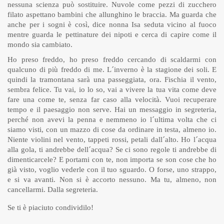
nessuna scienza può sostituire. Nuvole come pezzi di zucchero
filato aspettano bambini che allunghino le braccia. Ma guarda che
anche per i sogni è così, dice nonna Isa seduta vicino al fuoco
mentre guarda le pettinature dei nipoti e cerca di capire come il
mondo sia cambiato.
Ho preso freddo, ho preso freddo cercando di scaldarmi con
qualcuno di più freddo di me. L´inverno è la stagione dei soli. E
quindi la tramontana sarà una passeggiata, ora. Fischia il vento,
sembra felice. Tu vai, io lo so, vai a vivere la tua vita come deve
fare una come te, senza far caso alla velocità. Vuoi recuperare
tempo e il paesaggio non serve. Hai un messaggio in segreteria,
perché non avevi la penna e nemmeno io l´ultima volta che ci
siamo visti, con un mazzo di cose da ordinare in testa, almeno io.
Niente violini nel vento, tappeti rossi, petali dall´alto. Ho l´acqua
alla gola, ti andrebbe dell´acqua? Se ci sono regole ti andrebbe di
dimenticarcele? E portami con te, non importa se son cose che ho
già visto, voglio vederle con il tuo sguardo. O forse, uno strappo,
e si va avanti. Non si è accorto nessuno. Ma tu, almeno, non
cancellarmi. Dalla segreteria.
Se ti è piaciuto condividilo!