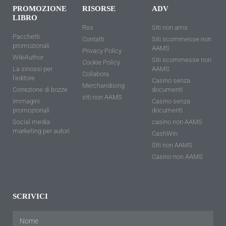
PROMOZIONE
RISORSE
ADV
LIBRO
Rss
Siti non ams
Pacchetti
Contatti
Siti scommesse non
promozionali
AAMS
Privacy Policy
WikiAuthor
Siti scommesse non
Cookie Policy
La sinossi per
AAMS
Collabora
l'editore
Casino senza
Merchandising
Correzione di bozze
documenti
siti non AAMS
Immagini
Casino senza
promozionali
documenti
Social media
casino non AAMS
marketing per autori
CashWin
Siti non AAMS
Casino non AAMS
SCRIVICI