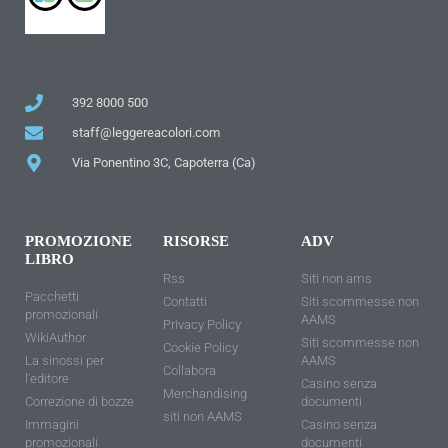
392 8000 500
staff@leggereacolori.com
Via Ponentino 3C, Capoterra (Ca)
PROMOZIONE
RISORSE
ADV
LIBRO
Rss
Siti non ams
Pacchetti
Contatti
Siti scommesse non
promozionali
AAMS
Privacy Policy
WikiAuthor
Siti scommesse non
Cookie Policy
La sinossi per
AAMS
Collabora
l'editore
Casino senza
Merchandising
Correzione di bozze
documenti
siti non AAMS
Immagini
Casino senza
promozionali
documenti