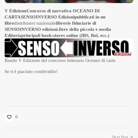
V Edizione
Concorso di narrativa OCEANO DI
CARTA
SENSOINVERSO Edizioni
pubblicati in un
libro
distributori nazionalie
librerie fiduciarie di
SENSOINVERSO edizioni.
fiere della piccola e media
Editoria
principali book-stores online (IBS, Bol, ecc.)
Bando V Edizione del concorso letterario Oceano di carta
Se ti è piaciuto condividilo!
0
Next Post