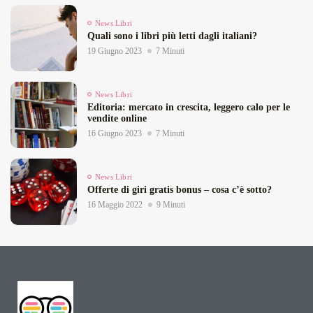
News Libri
Quali sono i libri più letti dagli italiani?
19 Giugno 2023
7 Minuti
News Libri
Editoria: mercato in crescita, leggero calo per le
vendite online
16 Giugno 2023
7 Minuti
News Libri
Offerte di giri gratis bonus – cosa c’è sotto?
16 Maggio 2022
9 Minuti