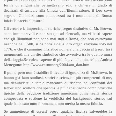
e può farlo solo seguendo il Cammino Iniziatico: indicazioni sotto
forma di enigmi che permettevano solo a chi era in grado di
decifrarli di arrivare alla Chiesa dell’Illuminazione, il loro covo
segreto. Gli indizi sono mimetizzati tra i monumenti di Roma:
inizia la caccia al tesoro!
Gli errori e le imprecisioni storiche, segno distintivo di Mr. Brown,
sono innumerevoli e non sto qui ad elencarli, ma vi basti sapere
che gli Illuminati non sono mai stati a Roma, che non esistevano
neanche nel 1500, si ha notizia della loro organizzazione solo nel
1776, e che il cammino iniziatico non era una caccia al tesoro tra i
monumenti, ma un rito simbolico che avveniva tra le quattro mura
della loggia.
Se volete saperne di più, fatevi “illuminare” da Andrea
Menegotto:
http://www.cesnur.org/2004/am_dan.htm
Il punto però non è stabilire il livello di ignoranza di Mr.Brown, lo
hanno già fatto studiosi, storici e scienziati più competenti di me,
ma denunciare la totale mancanza di rispetto nei confronti dei
lettori: uno scrittore che spaccia le più banali teorie complottistiche
tipiche della peggiore tradizione americana come realtà storica
comprovata e sostiene la veridicità del background storico sul
quale ha basato tutto il romanzo, non merita la nostra fiducia.
Se ammettesse di essersi preso qualche licenza salverebbe la