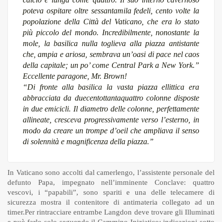
poteva ospitare oltre sessantamila fedeli, cento volte la
popolazione della Città del Vaticano, che era lo stato
più piccolo del mondo. Incredibilmente, nonostante la
mole, la basilica nulla toglieva alla piazza antistante
che, ampia e ariosa, sembrava un’oasi di pace nel caos
della capitale; un po’ come Central Park a New York.”
Eccellente paragone, Mr. Brown!
“Di fronte alla basilica la vasta piazza ellittica era
abbracciata da duecentottantaquattro colonne disposte
in due emicicli. Il diametro delle colonne, perfettamente
allineate, cresceva progressivamente verso l’esterno, in
modo da creare un trompe d’oeil che ampliava il senso
di solennità e magnificenza della piazza.”
In Vaticano sono accolti dal camerlengo, l’assistente personale del
defunto Papa, impegnato nell’imminente Conclave: quattro
vescovi, i “papabili”, sono spariti e una delle telecamere di
sicurezza mostra il contenitore di antimateria collegato ad un
timer.
Per rintracciare entrambe Langdon deve trovare gli Illuminati