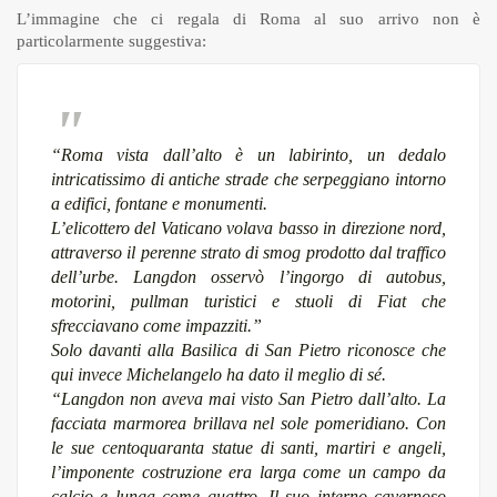
L’immagine che ci regala di Roma al suo arrivo non è
particolarmente suggestiva:
“Roma vista dall’alto è un labirinto, un dedalo
intricatissimo di antiche strade che serpeggiano intorno
a edifici, fontane e monumenti.
L’elicottero del Vaticano volava basso in direzione nord,
attraverso il perenne strato di smog prodotto dal traffico
dell’urbe. Langdon osservò l’ingorgo di autobus,
motorini, pullman turistici e stuoli di Fiat che
sfrecciavano come impazziti.”
Solo davanti alla Basilica di San Pietro riconosce che
qui invece Michelangelo ha dato il meglio di sé
.
“Langdon non aveva mai visto San Pietro dall’alto. La
facciata marmorea brillava nel sole pomeridiano. Con
le sue centoquaranta statue di santi, martiri e angeli,
l’imponente costruzione era larga come un campo da
calcio e lunga come quattro. Il suo interno cavernoso