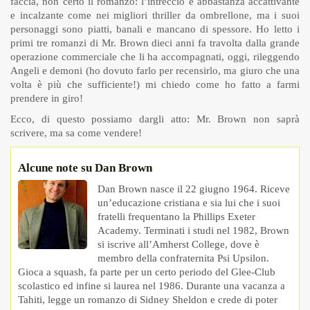
faccia, non certo il romanzo: l’intreccio è abbastanza accattivante
e incalzante come nei migliori thriller da ombrellone, ma i suoi
personaggi sono piatti, banali e mancano di spessore.
Ho letto i
primi tre romanzi di Mr. Brown dieci anni fa travolta dalla grande
operazione commerciale che li ha accompagnati, oggi, rileggendo
Angeli e demoni (ho dovuto farlo per recensirlo, ma giuro che una
volta è più che sufficiente!) mi chiedo come ho fatto a farmi
prendere in giro!
Ecco, di questo possiamo dargli atto: Mr. Brown non saprà
scrivere, ma sa come vendere!
Alcune note su Dan Brown
Dan Brown nasce il 22 giugno 1964. Riceve
un’educazione cristiana e sia lui che i suoi
fratelli frequentano la Phillips Exeter
Academy. Terminati i studi nel 1982, Brown
si iscrive all’Amherst College, dove è
membro della confraternita Psi Upsilon.
Gioca a squash, fa parte per un certo periodo del Glee-Club
scolastico ed infine si laurea nel 1986. Durante una vacanza a
Tahiti, legge un romanzo di Sidney Sheldon e crede di poter