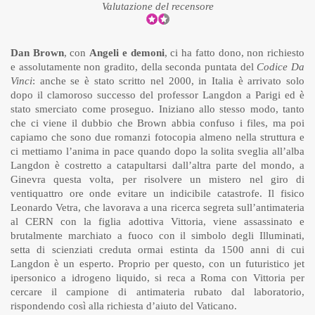
Valutazione del recensore
Dan Brown
, con
Angeli e demoni
, ci ha fatto dono, non richiesto
e assolutamente non gradito, della seconda puntata del
Codice Da
Vinci
: anche se è stato scritto nel 2000, in Italia è arrivato solo
dopo il clamoroso successo del professor Langdon a Parigi ed è
stato smerciato come proseguo. Iniziano allo stesso modo, tanto
che ci viene il dubbio che Brown abbia confuso i files, ma poi
capiamo che sono due romanzi fotocopia almeno nella struttura e
ci mettiamo l’anima in pace quando dopo la solita sveglia all’alba
Langdon è costretto a catapultarsi dall’altra parte del mondo, a
Ginevra questa volta, per risolvere un mistero nel giro di
ventiquattro ore onde evitare un indicibile catastrofe. Il fisico
Leonardo Vetra, che lavorava a una ricerca segreta sull’antimateria
al CERN con la figlia adottiva Vittoria, viene assassinato e
brutalmente marchiato a fuoco con il simbolo degli Illuminati,
setta di scienziati creduta ormai estinta da 1500 anni di cui
Langdon è un esperto. Proprio per questo, con un futuristico jet
ipersonico a idrogeno liquido, si reca a Roma con Vittoria per
cercare il campione di antimateria rubato dal laboratorio,
rispondendo così alla richiesta d’aiuto del Vaticano.