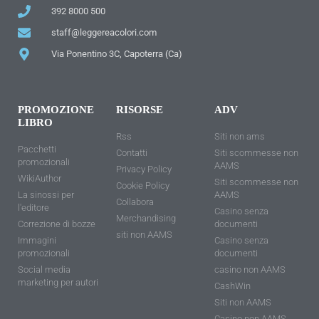
392 8000 500
staff@leggereacolori.com
Via Ponentino 3C, Capoterra (Ca)
PROMOZIONE
RISORSE
ADV
LIBRO
Rss
Siti non ams
Pacchetti
Contatti
Siti scommesse non
promozionali
AAMS
Privacy Policy
WikiAuthor
Siti scommesse non
Cookie Policy
La sinossi per
AAMS
Collabora
l'editore
Casino senza
Merchandising
Correzione di bozze
documenti
siti non AAMS
Immagini
Casino senza
promozionali
documenti
Social media
casino non AAMS
marketing per autori
CashWin
Siti non AAMS
Casino non AAMS