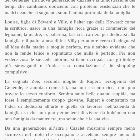
del Generale. La nuova generazione Cazalet è la dimostrazione dei
tempi che cambiano: dodicenni con problemi esistenziali che le
madri neanche si sognano, sono l’anima profonda della famiglia.
Louise, figlia di Edward e Villy, è l’alter ego della Howard: come
la scrittrice, nasce in una famiglia ricca grazie al commercio del
legname, la madre, ex ballerina, lascia la carriera per dedicarsi alla
famiglia e il padre abusa di lei. Villy per amore cerca di adeguarsi
all’idea della madre e moglie perfetta, ma è subito evidente che
non la rende felice e soprattutto che nulla è perfetto. Per non
vedere cosa le succede intorno, si tiene occupata con gli hobby
più stravaganti e l’unica sua consolazione è lo shopping
compulsivo.
La cognata Zoe, seconda moglie di Rupert, terzogenito del
Generale, è annoiata come lei, ma non essendo ricca non può
trovare lo stesso conforto. Sembra tanto bella quanto stupida, ma
forse è semplicemente troppo giovane. Rupert è combattuto tra
l’idea di dedicarsi all’arte e quella di lavorare nell’azienda di
famiglia: sa che non può permettersi di vivere da bohémien con
una famiglia da mantenere, ma sente che è la sua vita.
Da una generazione all’altra i Cazalet mostrano sempre meno
sicurezza nel ruolo che occupano e accettano sempre meno di