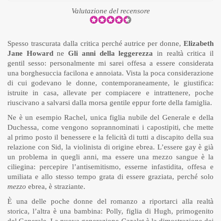
Valutazione del recensore
Spesso trascurata dalla critica perché autrice per donne,
Elizabeth
Jane Howard
ne
Gli anni della leggerezza
in realtà critica il
gentil sesso: personalmente mi sarei offesa a essere considerata
una borghesuccia facilona e annoiata. Vista la poca considerazione
di cui godevano le donne, contemporaneamente, le giustifica:
istruite in casa, allevate per compiacere e intrattenere, poche
riuscivano a salvarsi dalla morsa gentile eppur forte della famiglia.
Ne è un esempio Rachel, unica figlia nubile del Generale e della
Duchessa, come vengono soprannominati i capostipiti, che mette
al primo posto il benessere e la felicità di tutti a discapito della sua
relazione con Sid, la violinista di origine ebrea. L’essere gay è già
un problema in quegli anni, ma essere una mezzo sangue è la
ciliegina: percepire l’antisemitismo, esserne infastidita, offesa e
umiliata e allo stesso tempo grata di essere graziata, perché solo
mezzo
ebrea, è straziante.
È una delle poche donne del romanzo a riportarci alla realtà
storica, l’altra è una bambina: Polly, figlia di Hugh, primogenito