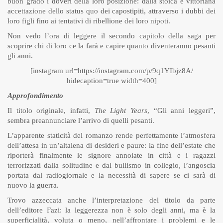
buon grado i doveri della loro posizione: dalla stoica e vittoriana
accettazione dello status quo dei capostipiti, attraverso i dubbi dei
loro figli fino ai tentativi di ribellione dei loro nipoti.
Non vedo l’ora di leggere il secondo capitolo della saga per
scoprire chi di loro ce la farà e capire quanto diventeranno pesanti
gli anni.
[instagram url=https://instagram.com/p/9q1YIbjz8A/
hidecaption=true width=400]
Approfondimento
Il titolo originale, infatti,
The Light Years
, “Gli anni leggeri”,
sembra preannunciare l’arrivo di quelli pesanti.
L’apparente staticità del romanzo rende perfettamente l’atmosfera
dell’attesa in un’altalena di desideri e paure: la fine dell’estate che
riporterà finalmente le signore annoiate in città e i ragazzi
terrorizzati dalla solitudine e dal bullismo in collegio, l’angoscia
portata dal radiogiornale e la necessità di sapere se ci sarà di
nuovo la guerra.
Trovo azzeccata anche l’interpretazione del titolo da parte
dell’editore Fazi: la leggerezza non è solo degli anni, ma è la
superficialità, voluta o meno, nell’affrontare i problemi e le