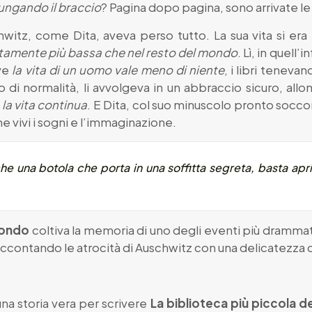
lungando il braccio
? Pagina dopo pagina, sono arrivate le
hwitz, come Dita, aveva perso tutto. La sua vita si era
nitamente più bassa che nel resto del mondo
. Lì, in quell’
ve
la vita di un uomo vale meno di niente
, i libri teneva
di normalità, li avvolgeva in un abbraccio sicuro, allo
 la vita continua
. E Dita, col suo minuscolo pronto soccorso
 vivi i sogni e l’immaginazione.
he una botola che porta in una soffitta segreta, basta aprirl
mondo
coltiva la memoria di uno degli eventi più drammatic
 raccontando le atrocità di Auschwitz con una delicatez
 una storia vera per scrivere
La biblioteca più piccola 