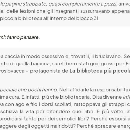
 le pagine strappate, quasi completamente a pezzi
, arri
a, delle lezioni che gli insegnanti sussurravano appena
iccola biblioteca all’interno del blocco 31.
simi: fanno pensare.
a caccia in modo ossessivo e, trovatili, li bruciavano. S
ento di quella baracca, sarebbero stati guai grossi per F
coslovacca – protagonista de
La biblioteca più picco
 speciale che pochi hanno
. Nell’affidarle la responsabilit
a cura. E infatti, più che bibliotecaria, Dita divenne
inf
a con ago e filo i dorsi scollati, rattoppava gli strappi
schiava la vita per difendere quei libri. E più volte,
igarsi tanto per dei semplici libri? Perché esporsi a 
eggere degli oggetti malridotti? Perché sprecare ener