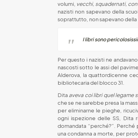
volumi,
vecchi, squadernati, con
nazisti non sapevano della scuol
soprattutto, non sapevano della p
I libri sono pericolosis
Per questo i nazisti ne andavano 
nascosti sotto le assi del pavim
Alderova, la quattordicenne ce
bibliotecaria del blocco 31.
Dita
aveva coi libri quel legame
che se ne sarebbe presa la massim
per eliminarne le pieghe, ricuciv
ogni ispezione delle SS, Dita ri
domandata “perché?”. Perché prod
una condanna a morte, per prot