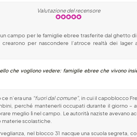
Valutazione del recensore
n campo per le famiglie ebree trasferite dal ghetto di 
lo crearono per nascondere l’atroce realtà dei lager a
ello che vogliono vedere: famiglie ebree che vivono ins
 ce n’era una
“fuori dal comune”
, in cui il capoblocco Fr
mbini, perché mantenerli occupati durante il giorno –
avorare meglio lì nel campo. Le autorità naziste avevano 
 materie scolastiche.
orveglianza, nel blocco 31 nacque una scuola segreta, c