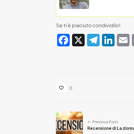
Se ti è piaciuto condividilo!
Facebook
X
Telegram
LinkedIn
E
0
Previous Post
Recensione di La donna 