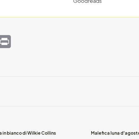
Goodreads
mail
Print
in bianco di Wilkie Collins
Malefica luna d'agost