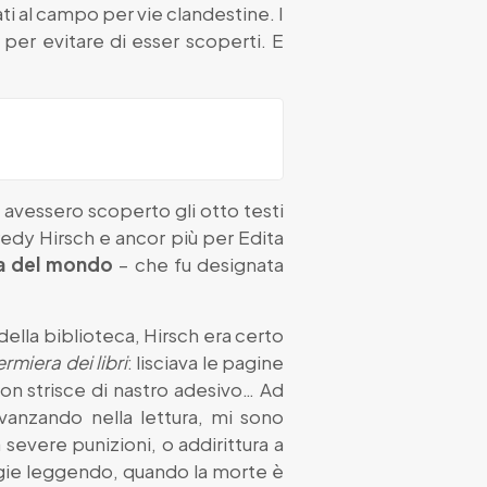
vati al campo per vie clandestine. I
 per evitare di esser scoperti. E
e avessero scoperto gli otto testi
redy Hirsch e ancor più per Edita
la del mondo
– che fu designata
à della biblioteca, Hirsch era certo
ermiera dei libri
: lisciava le pagine
 con strisce di nastro adesivo… Ad
 avanzando nella lettura, mi sono
severe punizioni, o addirittura a
gie leggendo, quando la morte è