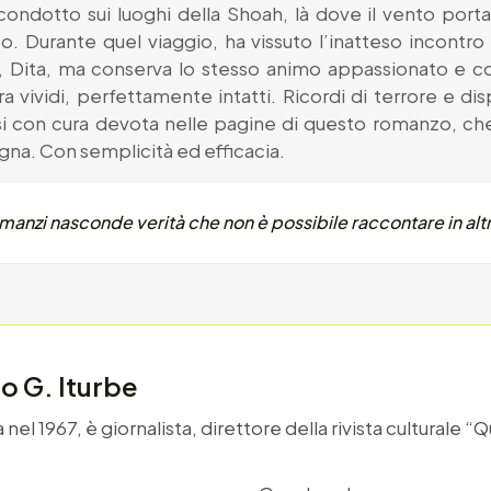
 condotto sui luoghi della Shoah, là dove il vento port
 Durante quel viaggio, ha vissuto l’inatteso incontro c
, Dita, ma conserva lo stesso animo appassionato e co
ra vividi, perfettamente intatti. Ricordi di terrore e d
usi con cura devota nelle pagine di questo romanzo, ch
a. Con semplicità ed efficacia.
romanzi nasconde verità che non è possibile raccontare in al
o G. Iturbe
el 1967, è giornalista, direttore della rivista culturale “Q