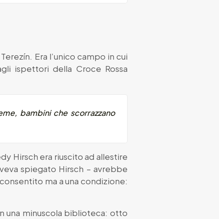
Terezín. Era l’unico campo in cui
gli ispettori della Croce Rossa
ieme, bambini che scorrazzano
edy Hirsch era riuscito ad allestire
 aveva spiegato Hirsch – avrebbe
acconsentito ma a una condizione:
on una minuscola biblioteca: otto