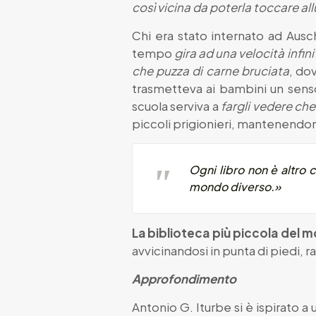
così vicina da poterla toccare al
Chi era stato internato ad Ausc
tempo
gira ad una velocità infi
che puzza di carne bruciata
, do
trasmetteva ai bambini un senso 
scuola serviva a
fargli vedere che
piccoli prigionieri, mantenendone
Ogni libro non è altro c
mondo diverso.»
La biblioteca più piccola del 
avvicinandosi in punta di piedi,
Approfondimento
Antonio G. Iturbe si è ispirato a