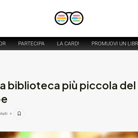
OR
PARTECIPA
LA CARD!
PROMUOVI UN LIB
a biblioteca più piccola de
be
inuti