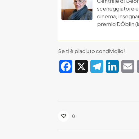
Centrale di Geofi
sceneggiatore e r
cinema, insegnand
premio DÖblin (is
Se ti è piaciuto condividilo!
Facebook
X
Telegram
LinkedIn
E
0