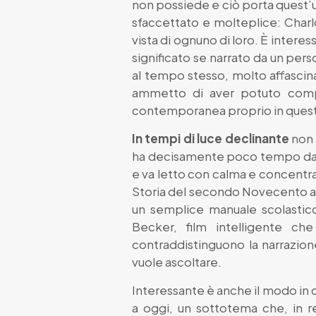
non possiede e ciò porta quest’ul
sfaccettato e molteplice: Charlo
vista di ognuno di loro. È inte
significato se narrato da un per
al tempo stesso, molto affascina
ammetto di aver potuto comp
contemporanea proprio in questi g
In tempi di luce declinante
non 
ha decisamente poco tempo da ded
e va letto con calma e concentra
Storia del secondo Novecento at
un semplice manuale scolastico
Becker, film intelligente ch
contraddistinguono la narrazio
vuole ascoltare.
Interessante è anche il modo in 
a oggi, un sottotema che, in re