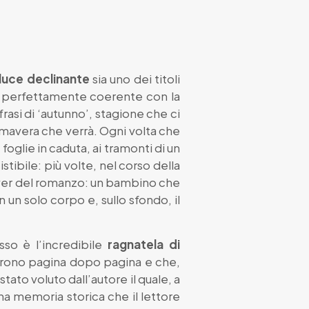
 luce declinante
sia uno dei titoli
 è perfettamente coerente con la
rasi di ‘autunno’, stagione che ci
rimavera che verrà. Ogni volta che
foglie in caduta, ai tramonti di un
tibile: più volte, nel corso della
cover del romanzo: un bambino che
un solo corpo e, sullo sfondo, il
sso è l’incredibile
ragnatela di
ncorrono pagina dopo pagina e che,
ato voluto dall’autore il quale, a
una memoria storica che il lettore