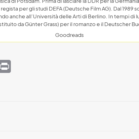
sica di Potsdam. Prima di lasciare la DDR per la Germania
egista per gli studi DEFA (Deutsche Film AG). Dal 1989 scri
o anche all’Università delle Arti di Berlino. In tempi di l
tituito da Günter Grass) per il romanzo e il Deutscher Bu
Goodreads
mail
Print