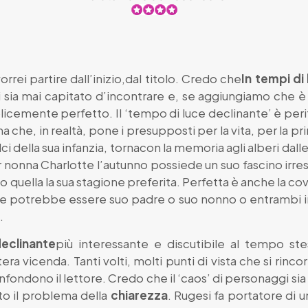
rrei partire dall’inizio,dal titolo. Credo che
In tempi di
mi sia mai capitato d’incontrare e, se aggiungiamo che
licemente perfetto. Il ‘tempo di luce declinante’ è perif
ma che, in realtà, pone i presupposti per la vita, per la p
ci della sua infanzia, tornacon la memoria agli alberi dalle 
onna Charlotte l’autunno possiede un suo fascino irresis
io quella la sua stagione preferita. Perfetta è anche la 
e potrebbe essere suo padre o suo nonno o entrambi in 
.
declinante
più interessante e discutibile al tempo ste
tera vicenda. Tanti volti, molti punti di vista che si ri
ondono il lettore. Credo che il ‘caos’ di personaggi sia st
to il problema della
chiarezza
. Rugesi fa portatore di 