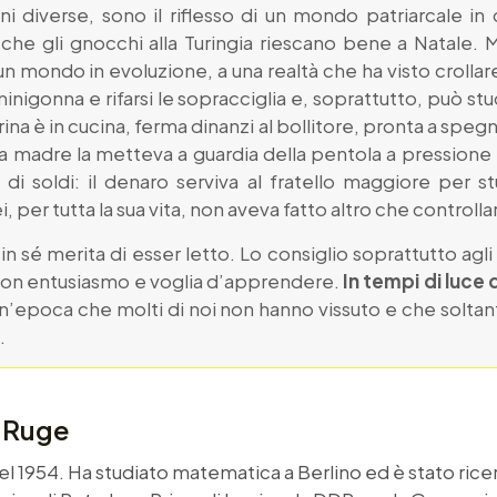
diverse, sono il riflesso di un mondo patriarcale in 
che gli gnocchi alla Turingia riescano bene a Natale. M
n mondo in evoluzione, a una realtà che ha visto crollare
minigonna e rifarsi le sopracciglia e, soprattutto, può st
ina è in cucina, ferma dinanzi al bollitore, pronta a spegner
a madre la metteva a guardia della pentola a pressione
 soldi: il denaro serviva al fratello maggiore per stu
per tutta la sua vita, non aveva fatto altro che controllare
n sé merita di esser letto. Lo consiglio soprattutto agli
con entusiasmo e voglia d’apprendere.
In tempi di luce
un’epoca che molti di noi non hanno vissuto e che soltant
.
n Ruge
nel 1954. Ha studiato matematica a Berlino ed è stato rice