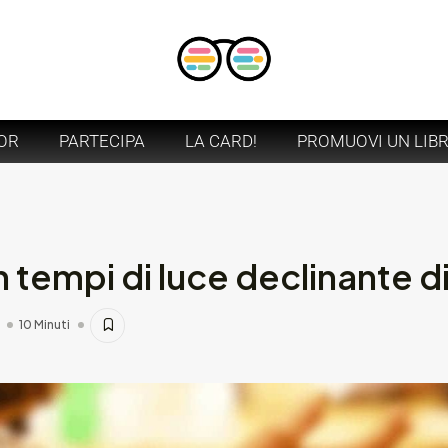
OR
PARTECIPA
LA CARD!
PROMUOVI UN LIB
n tempi di luce declinante 
10 Minuti