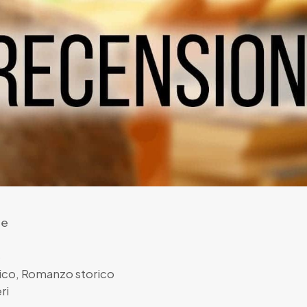
te
3
ico
,
Romanzo storico
ri