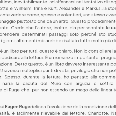
timo, inevitabilmente, ad affannarsi nel tentativo di segui
tte e Wilhelm, Irina e Kurt, Alexander e Markus…la sto
ressante vedere come, spesso e volentieri, uno stesso
sonaggio piuttosto che da un altro. Questo procedimento
nte. Credo che l’autore, inoltre, dia per scontate le
co
rendere determinati passaggi solo perché sto stud
iorni, altrimenti mi sarebbe risultato tutto molto più dif
è un libro per tutti, questo è chiaro. Non lo consigliere
icare alla lettura. È un romanzo importante, pregno di
zione. Detto questo, è un libro davvero interessante po
traverso molteplici punti di vista, privilegio che non 
. Spesso, durante la lettura, ho pensato alla comme
e narra la caduta del Muro con arguzia e sottile i
ne di Ruge che, pur non essendo un mago della linearit
cui
Eugen Ruge
delinea l’evoluzione della condizione d
altà, è facilmente rilevabile dal lettore. Charlotte, 