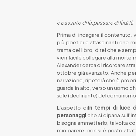
è passato di là.
passare di là
di là
Prima di indagare il contenuto, vo
più poetici e affascinanti che 
trama del libro, direi che è semp
vien facile collegare alla morte 
Alexander cerca di ricordare stral
ottobre già avanzato. Anche per n
narrazione, ripeterà che è propr
guarda in alto, verso un uomo ch
sole (declinante) del comunismo
L’aspetto di
In tempi di luce 
personaggi
che si dipana sull’in
bisogna ammetterlo, talvolta conf
mio parere, non si è posto affat