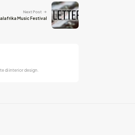
Next Post
Calafrika Music Festival
e di interior design.