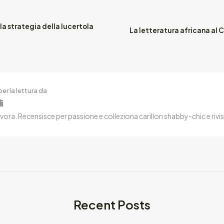
 la strategia della lucertola
La letteratura africana al 
er la lettura da
i
nivora. Recensisce per passione e colleziona carillon shabby-chic e rivist
Recent Posts