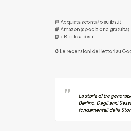
📗
Acquista scontato su ibs.it
📙
Amazon (spedizione gratuita)
📗
eBook su ibs.it
✪ Le recensioni dei lettori su
Goo
La storia di tre generaz
Berlino. Dagli anni Ses
fondamentali della Stori