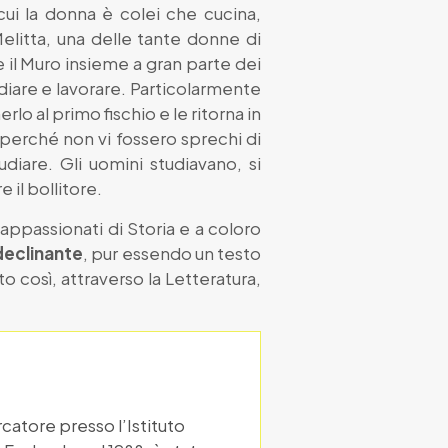
cui la donna è colei che cucina,
elitta, una delle tante donne di
 il Muro insieme a gran parte dei
udiare e lavorare. Particolarmente
lo al primo fischio e le ritorna in
 perché non vi fossero sprechi di
diare. Gli uomini studiavano, si
 il bollitore.
 appassionati di Storia e a coloro
 declinante
, pur essendo un testo
o così, attraverso la Letteratura,
rcatore presso l’Istituto