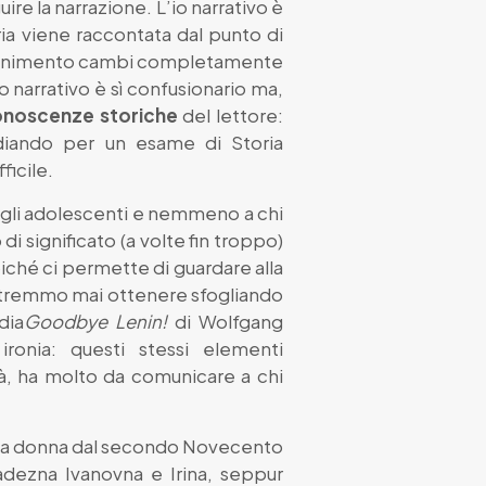
re la narrazione. L’io narrativo è
ria viene raccontata dal punto di
 avvenimento cambi completamente
 narrativo è sì confusionario ma,
noscenze storiche
del lettore:
iando per un esame di Storia
ficile.
i agli adolescenti e nemmeno a chi
 significato (a volte fin troppo)
iché ci permette di guardare alla
potremmo mai ottenere sfogliando
dia
Goodbye Lenin!
di Wolfgang
ronia: questi stessi elementi
à, ha molto da comunicare a chi
ella donna dal secondo Novecento
Nadezna Ivanovna e Irina, seppur