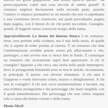
preoccupazione copre una cosa piccola di ombre grandi” Il
romanzo migliora decisamente nella seconda parte, quando
l’autrice ci stupisce portandoci in un mondo che non ci aspettiamo
e non vorremmo dover conoscere, nel quale procediamo, pagina
dopo pagina, con il timore di ciò che potrà succedere. Consiglio,
quindi, di leggerlo senza conoscere troppo della trama.
Approfondimento
La donna dal kimono bianco
è un romanzo,
forse, non perfetto nella scrittura, ma è una bella storia, di quelle
che ti aspetti di veder portata al cinema. È un romanzo che data
l’ambientazione avrebbe potuto essere più affascinante e che,
purtroppo, a mio avviso non ci riesce fino in fondo. È comunque
un romanzo che sicuramente saprà farsi apprezzare. A chi lo
consiglio? Appunto a chi cerca una storia nella quale immergersi,
dove le protagoniste femminili sono se non le uniche, sicuramente,
le principali. E questo con diverse sfumature. A chi ama il
Giappone e vuole ritrovarne colori, usanze e abbigliamento. A chi
non lo consiglio? A chi non cerca sentimentalismo e lacrime, ma
una scrittura protagonista e dei personaggi che siano tangibili, con
il quale immedesimarsi. Dei personaggi che non creino empatia
solo a causa del dolore vissuto e della trama.
Monia Merli