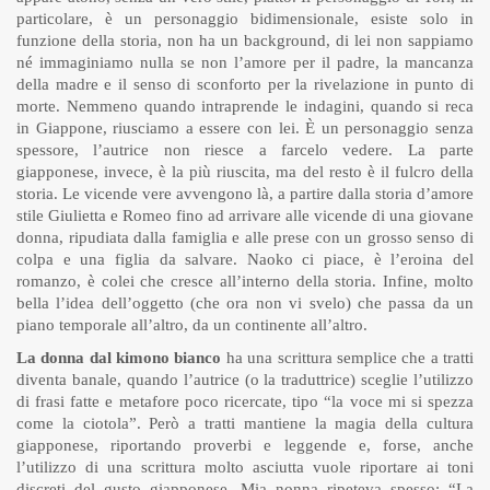
particolare, è un personaggio bidimensionale, esiste solo in
funzione della storia, non ha un background, di lei non sappiamo
né immaginiamo nulla se non l’amore per il padre, la mancanza
della madre e il senso di sconforto per la rivelazione in punto di
morte. Nemmeno quando intraprende le indagini, quando si reca
in Giappone, riusciamo a essere con lei. È un personaggio senza
spessore, l’autrice non riesce a farcelo vedere. La parte
giapponese, invece, è la più riuscita, ma del resto è il fulcro della
storia. Le vicende vere avvengono là, a partire dalla storia d’amore
stile Giulietta e Romeo fino ad arrivare alle vicende di una giovane
donna, ripudiata dalla famiglia e alle prese con un grosso senso di
colpa e una figlia da salvare. Naoko ci piace, è l’eroina del
romanzo, è colei che cresce all’interno della storia. Infine, molto
bella l’idea dell’oggetto (che ora non vi svelo) che passa da un
piano temporale all’altro, da un continente all’altro.
La donna dal kimono bianco
ha una scrittura semplice che a tratti
diventa banale, quando l’autrice (o la traduttrice) sceglie l’utilizzo
di frasi fatte e metafore poco ricercate, tipo “la voce mi si spezza
come la ciotola”. Però a tratti mantiene la magia della cultura
giapponese, riportando proverbi e leggende e, forse, anche
l’utilizzo di una scrittura molto asciutta vuole riportare ai toni
discreti del gusto giapponese. Mia nonna ripeteva spesso: “La