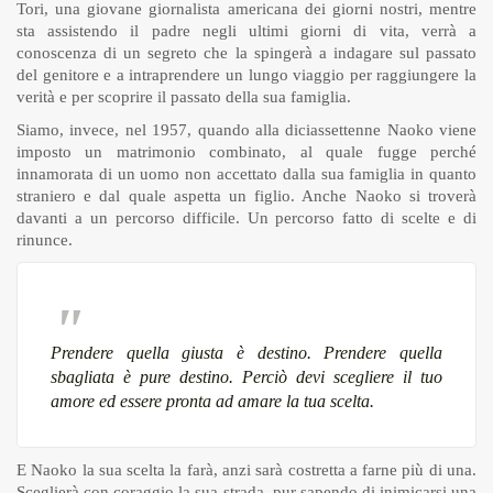
Tori, una giovane giornalista americana dei giorni nostri, mentre
sta assistendo il padre negli ultimi giorni di vita, verrà a
conoscenza di un segreto che la spingerà a indagare sul passato
del genitore e a intraprendere un lungo viaggio per raggiungere la
verità e per scoprire il passato della sua famiglia.
Siamo, invece, nel 1957, quando alla diciassettenne Naoko viene
imposto un matrimonio combinato, al quale fugge perché
innamorata di un uomo non accettato dalla sua famiglia in quanto
straniero e dal quale aspetta un figlio. Anche Naoko si troverà
davanti a un percorso difficile. Un percorso fatto di scelte e di
rinunce.
Prendere quella giusta è destino. Prendere quella
sbagliata è pure destino. Perciò devi scegliere il tuo
amore ed essere pronta ad amare la tua scelta.
E Naoko la sua scelta la farà, anzi sarà costretta a farne più di una.
Sceglierà con coraggio la sua strada, pur sapendo di inimicarsi una