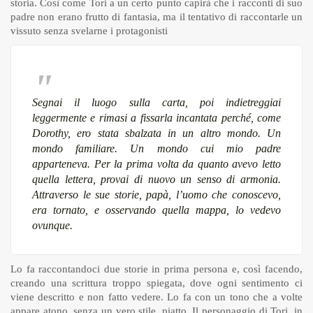
storia. Così come Tori a un certo punto capirà che i racconti di suo
padre non erano frutto di fantasia, ma il tentativo di raccontarle un
vissuto senza svelarne i protagonisti
Segnai il luogo sulla carta, poi indietreggiai
leggermente e rimasi a fissarla incantata perché, come
Dorothy, ero stata sbalzata in un altro mondo. Un
mondo familiare. Un mondo cui mio padre
apparteneva. Per la prima volta da quanto avevo letto
quella lettera, provai di nuovo un senso di armonia.
Attraverso le sue storie, papà, l’uomo che conoscevo,
era tornato, e osservando quella mappa, lo vedevo
ovunque.
Lo fa raccontandoci due storie in prima persona e, così facendo,
creando una scrittura troppo spiegata, dove ogni sentimento ci
viene descritto e non fatto vedere. Lo fa con un tono che a volte
appare atono, senza un vero stile, piatto. Il personaggio di Tori, in