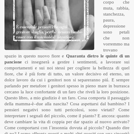
corpo che
muta, rabbia,
stanchezza,
paura,
depressione
sono petali
che non
vorremmo ma
trovano
spazio in questo nuovo fiore e
Quaranta dietro le quinte di un
pancione
ci insegnerà a gestire i sentimenti, a lavorare sui
comportamenti e sui noi stessi per cogliere la bellezza di quel
fiore, che è più forte di tutto, un valore decisivo ed eterno, un
dolce lavoro da cui i genitori non si separeranno piú. E sempre
parlando per metafore i genitori spesso in pieno mare in burrasca
cercano la luce confortante di un faro che riveli la loro posizione.
Questo libro, a mio giudizio è un faro. Cosa comporta il passaggio
della mamma-è–due alla nascita? Cosa aspettarsi dal bambino? I
pensieri negativi sono tutti pericolosi, sono vietati? Come
interpretare i segnali del piccolo, come il pianto? E ancora: quanto
deve cambiare la vita di coppia per dar spazio al nuovo arrivato?
Come comportarsi con l´insonnia dovuta al piccolo? Quando dire
di no? Lesmo affronta questi e molti altri quesiti con una sincerità