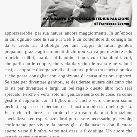
apprezzerebbe, per sua natura, ancora maggiormente. In un´epoca
in cui ognuno dice la sua e il web è un contenitore di consigli fai
da te credo sia d´obbligo per una coppia di futuri genitori
prepararsi grazie agli strumenti di chi non scriva per mestiere solo
rubriche o libri, ma da chi bambini li ami, con i bambini lavori,
che parli con le coppie, che veda da vicino le realtà e ne valuti i
casi, e scopra le divergenze di cui parlavo prima tra teoria e pratica
e che possa consigliar con cognizione di causa ulteriori supporti.
Se state per diventare genitori, se desiderate aiutare qualcuno che
lo sta per diventare e fargli un bel regalo questo libro non sarà
sprecato. Perché è vero, solo un genitore sente certe cose, sa come
gestire il rapporto con il figlio, ma è anche vero che non siamo
perfetti e spesso ci chiediamo se il nostro modo sia quello giusto.
Ecco che riflettere su parole che arrivano da una formazione
specializzata ed esperienze altrui può essere necessario, piacevole,
confortante per vivere la meraviglia della nascita con il cuore
aperto verso il bimbo, verso noi stessi e il coniuge. Un cuore che