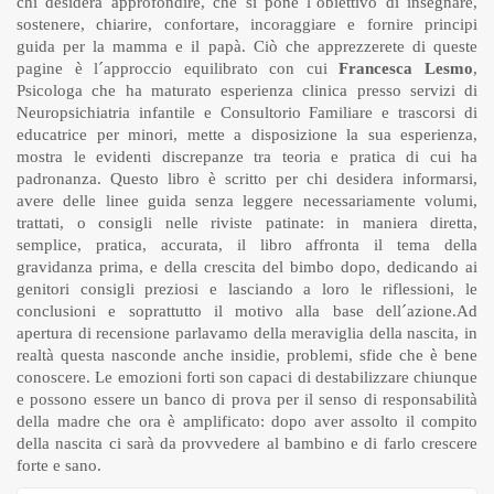
chi desidera approfondire, che si pone l´obiettivo di insegnare,
sostenere, chiarire, confortare, incoraggiare e fornire principi
guida per la mamma e il papà. Ciò che apprezzerete di queste
pagine è l´approccio equilibrato con cui
Francesca Lesmo
,
Psicologa che ha maturato esperienza clinica presso servizi di
Neuropsichiatria infantile e Consultorio Familiare e trascorsi di
educatrice per minori, mette a disposizione la sua esperienza,
mostra le evidenti discrepanze tra teoria e pratica di cui ha
padronanza. Questo libro è scritto per chi desidera informarsi,
avere delle linee guida senza leggere necessariamente volumi,
trattati, o consigli nelle riviste patinate: in maniera diretta,
semplice, pratica, accurata, il libro affronta il tema della
gravidanza prima, e della crescita del bimbo dopo, dedicando ai
genitori consigli preziosi e lasciando a loro le riflessioni, le
conclusioni e soprattutto il motivo alla base dell´azione.Ad
apertura di recensione parlavamo della meraviglia della nascita, in
realtà questa nasconde anche insidie, problemi, sfide che è bene
conoscere. Le emozioni forti son capaci di destabilizzare chiunque
e possono essere un banco di prova per il senso di responsabilità
della madre che ora è amplificato: dopo aver assolto il compito
della nascita ci sarà da provvedere al bambino e di farlo crescere
forte e sano.