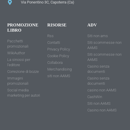
Via Ponentino 3C, Capoterra (Ca)
PROMOZIONE
RISORSE
ADV
LIBRO
Rss
Siti non ams
Pacchetti
Contatti
Siti scommesse non
promozionali
AAMS
Privacy Policy
WikiAuthor
Siti scommesse non
Cookie Policy
La sinossi per
AAMS
Collabora
l'editore
Casino senza
Merchandising
Correzione di bozze
documenti
siti non AAMS
Immagini
Casino senza
promozionali
documenti
Social media
casino non AAMS
marketing per autori
CashWin
Siti non AAMS
Casino non AAMS