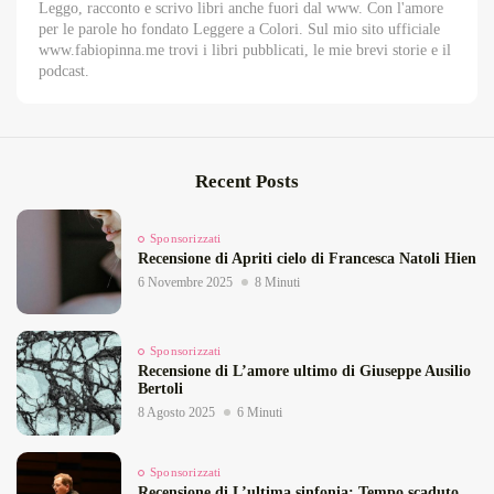
Leggo, racconto e scrivo libri anche fuori dal www. Con l'amore
per le parole ho fondato Leggere a Colori. Sul mio sito ufficiale
www.fabiopinna.me trovi i libri pubblicati, le mie brevi storie e il
podcast.
Recent Posts
Sponsorizzati
Recensione di Apriti cielo di Francesca Natoli Hien
6 Novembre 2025
8 Minuti
Sponsorizzati
Recensione di L’amore ultimo di Giuseppe Ausilio
Bertoli
8 Agosto 2025
6 Minuti
Sponsorizzati
Recensione di L’ultima sinfonia: Tempo scaduto