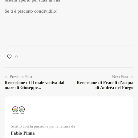
resterà aperto per tutta la vita.
Se ti è piaciuto condividilo!
0
Previous Post
Next Post
Recensione di Il male veniva dal
Recensione di Fratelli d’acqua
mare di Giuseppe...
di Andrèa del Fuego
Scritto con la passione per la lettura da
Fabio Pinna