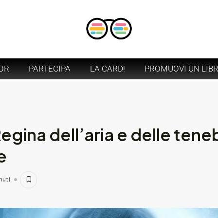
OR
PARTECIPA
LA CARD!
PROMUOVI UN LIB
gina dell’aria e delle tene
e
nuti