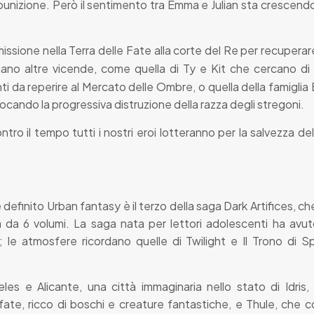
a punizione. Però il sentimento tra Emma e Julian sta cresce
 missione nella Terra delle Fate alla corte del Re per recuperar
iano altre vicende, come quella di Ty e Kit che cercano di ri
ti da reperire al Mercato delle Ombre, o quella della famigli
vocando la progressiva distruzione della razza degli stregoni.
ntro il tempo tutti i nostri eroi lotteranno per la salvezza 
 definito Urban fantasy è il terzo della saga Dark Artifices, ch
 da 6 volumi. La saga nata per lettori adolescenti ha av
 le atmosfere ricordano quelle di Twilight e Il Trono di Sp
les e Alicante, una città immaginaria nello stato di Idris,
fate, ricco di boschi e creature fantastiche, e Thule, che 