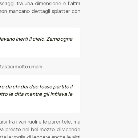
ssaggi tra una dimensione e l’altra
: non mancano dettagli splatter con
davano inerti il cielo. Zampogne
astici molto umani.
ire da chi dei due fosse partito il
to le dita mentre gli infilava le
si tra i vari ruoli e
le
parentele, ma
ova presto nel bel mezzo di vicende
a la voglia di leggere anche le altri