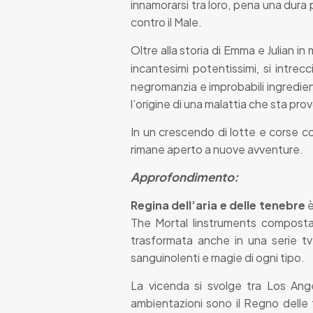
innamorarsi tra loro, pena una dur
contro il Male.
Oltre alla storia di Emma e Julian in
incantesimi potentissimi
si intrecc
,
negromanzia e improbabili ingredien
l’origine di una malattia che sta pro
In un crescendo di lotte e corse co
rimane aperto a nuove avventure.
Approfondimento:
Regina dell’aria e delle tenebre
è
The Mortal Iinstruments composta
trasformata anche in una serie tv;
sanguinolenti e magie di ogni tipo.
La vicenda si svolge tra Los Ange
ambientazioni sono il Regno delle 