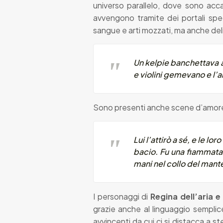
universo parallelo, dove sono acca
avvengono tramite dei portali spec
sangue e arti mozzati, ma anche deli
Un kelpie banchettava af
e violini gemevano e l’a
Sono presenti anche scene d’amore 
Lui l’attirò a sé, e le lo
bacio. Fu una fiammata di
mani nel collo del mante
I personaggi di
Regina dell’aria e
grazie anche al linguaggio semplic
avvincenti da cui ci si distacca a s