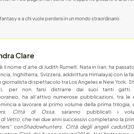
 fantasy e a chi vuole perdersi in un mondo straordinario.
ndra Clare
 il nome d’arte di Judith Rumelt. Nata in Iran, ha passato i
cia, Inghilterra, Svizzera, addirittura Himalaya) con la fam
giornalista di spettacolo tra Los Angeles e New York. Sta
ti, per non farsi distrarre dai suoi tanti gatt
raneo, ha all’attivo numerose pubblicazioni, tra le qu
incia a lavorare al primo volume della prima trilogia, c
ers. Città di Ossa
, saranno pubblicati i vol
di Vetro
, che nei due anni successivi completano la prima
ters” con
Shadowhunters. Città degli angeli caduti
(20