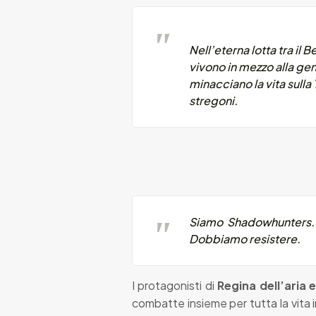
Nell’eterna lotta tra il
vivono in mezzo alla ge
minacciano la vita sull
stregoni.
Siamo Shadowhunters. 
Dobbiamo resistere.
I protagonisti di
Regina dell’aria 
combatte insieme per tutta la vita