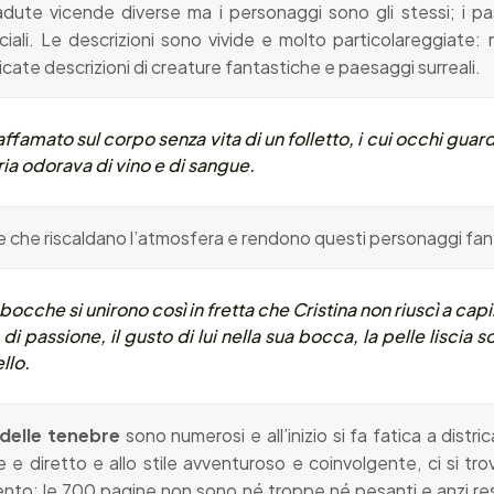
dute vicende diverse ma i personaggi sono gli stessi; i pa
iali. Le descrizioni sono vivide e molto particolareggiate
cate descrizioni di creature fantastiche e paesaggi surreali.
famato sul corpo senza vita di un folletto, i cui occhi guar
ria odorava di vino e di sangue
.
che riscaldano l’atmosfera e rendono questi personaggi fant
ro bocche si unirono così in fretta che Cristina non riuscì a cap
 passione, il gusto di lui nella sua bocca, la pelle liscia sot
llo.
 delle tenebre
sono numerosi e all’inizio si fa fatica a districar
e e diretto e allo stile avventuroso e coinvolgente, ci si tr
tento; le 700 pagine non sono né troppe né pesanti e anzi rest