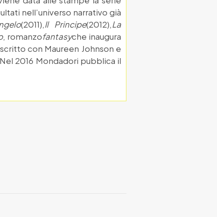
viene data alle stampe la serie
ultati nell’universo narrativo già
ngelo
(2011),
Il Principe
(2012),
La
o
, romanzo
fantasy
che inaugura
scritto con Maureen Johnson e
. Nel 2016 Mondadori pubblica il