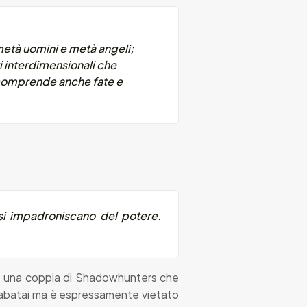
 metà uomini e metà angeli;
i interdimensionali che
o comprende anche fate e
si impadroniscano del potere.
è una coppia di Shadowhunters che
abatai ma è espressamente vietato