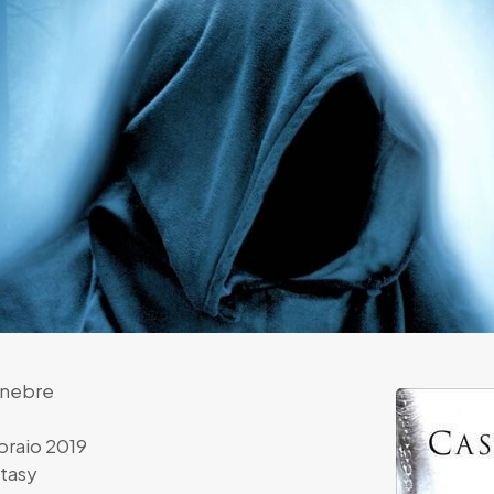
tenebre
braio 2019
tasy