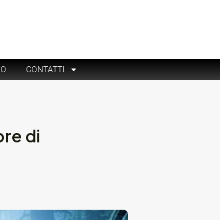
RO
CONTATTI
bre di