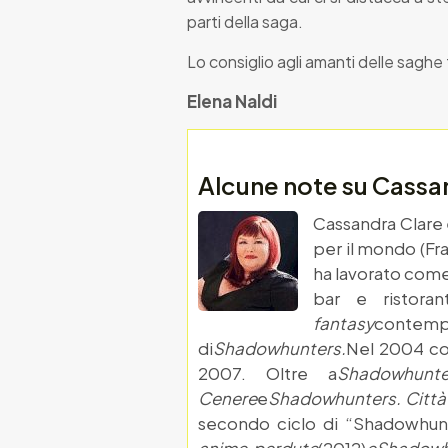
parti della saga.
Lo consiglio agli amanti delle saghe
Elena Naldi
Alcune note su Cassa
Cassandra Clare è
per il mondo (Fran
ha lavorato come 
bar e ristoran
fantasy
contempo
di
Shadowhunters.
Nel 2004 com
2007. Oltre a
Shadowhunt
Cenere
e
Shadowhunters. Città 
secondo ciclo di “Shadowhun