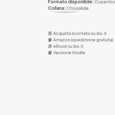
Formato disponibile:
Copertina
Collana:
Chrysalide
📗
Acquista scontato su ibs.it
📙
Amazon (spedizione gratuita)
📗
eBook su ibs.it
📙
Versione Kindle