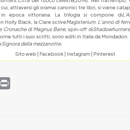
nters.Città del fuoco celeste
(2014). Nel frattempo, 
ui, attraversi gli oramai canonici tre libri, si viene catap
in epoca vittoriana. La trilogia si compone di
L’A
n Holly Black, la Clare scrive
Magisterium. L’anno di ferr
e Cronache di Magnus Bane
, spin-off di
Shadowhunters
e tutti i suoi scritti, sono editi in Italia da Mondadori
e
Signora della mezzanotte.
Sito web
|
Facebook
|
Instagram
|
Pinterest
mail
Print