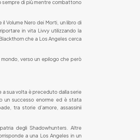
ndo sempre di più mentre combattono
e il Volume Nero dei Morti,
un libro di
portare in vita Livvy utilizzando la
a Blackthorn che a Los Angeles cerca
del mondo, verso un epilogo che però
e a sua volta è preceduto dalla serie
uto un successo enorme ed è stata
ade, tra storie d’amore, assassinii
 patria degli Shadowhunters. Altre
corrisponde a una Los Angeles in un