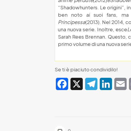
anime perdute
(2012)
e
Shadowhu
“Shadowhunters. Le origini”, in c
ben noto ai suoi fans, ma 
Principessa
(2013). Nel 2014, co
una nuova serie. Inoltre, esce
L
Sarah Rees Brennan. Questo, com
primo volume di una nuova seri
Se ti è piaciuto condividilo!
Facebook
X
Telegram
LinkedIn
E
0