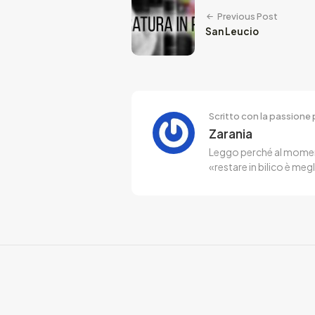
Previous Post
San Leucio
Scritto con la passione p
Zarania
Leggo perché al momento
«restare in bilico è me