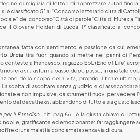
cine di migliaia di lettori di apprezzare autori finora
 si è classificato 5° al “Concorso letterario città di Cattol
iale” del concorso“Città di parole”Città di Murex a Fir
rice il Giovane Holden di Lucca, 1° classificato al conco
pontanea fatta con sentimento e passione da cui eme
rto Urcia
tira fuori quando si mette nei panni di Pens
to contesto a Francesco, ragazzo EoL (End of Life) acro
mosfera si trasforma passo dopo passo, in una tale coesi
zazione dello scopo della vita, proprio il finale ultim
 La scelta di ascoltare senza giudizio e di assecondare 
ionate e non impulsive, dà strumenti nuovi per vedere l’
o del decathexis, abbandono di tutto e sia giusto lasci
le per il Paradiso
-cit. pag.86- è la giusta chiave di let
 nobile, gratificante ed emozionante: far raggiungere se
soffre di una malattia conclamata senza via di cura.