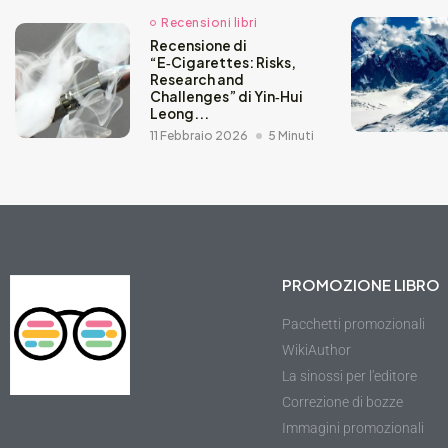
Recensioni libri
Recensione di
“E‑Cigarettes: Risks,
Research and
Challenges” di Yin‑Hui
Leong...
11 Febbraio 2026
5 Minuti
PROMOZIONE LIBRO
Pacchetti promozionali
WikiAuthor
La sinossi per l'editore
Correzione di bozze
Immagini promozionali