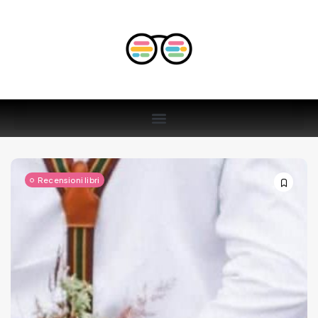
Recensioni libri