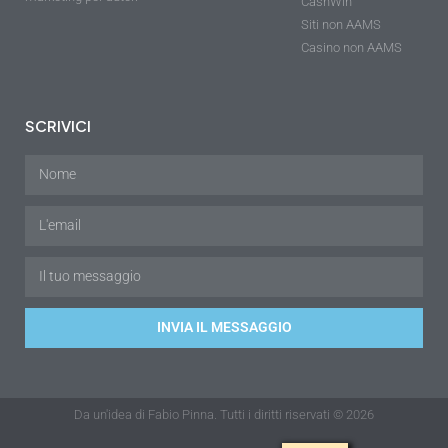
CashWin
Siti non AAMS
Casino non AAMS
SCRIVICI
INVIA IL MESSAGGIO
Da un'idea di Fabio Pinna. Tutti i diritti riservati © 2026