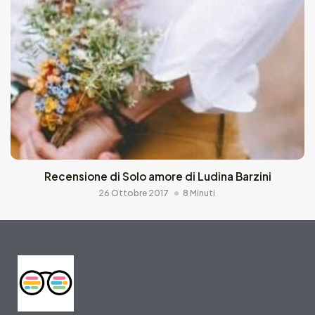
Recensione di Solo amore di Ludina Barzini
26 Ottobre 2017
8 Minuti