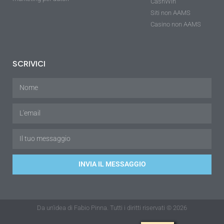
CashWin
Siti non AAMS
Casino non AAMS
SCRIVICI
INVIA IL MESSAGGIO
Da un'idea di Fabio Pinna. Tutti i diritti riservati © 2026