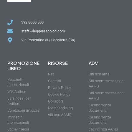
392 8000 500
staff@leggereacolori.com
Via Ponentino 3C, Capoterra (Ca)
PROMOZIONE
RISORSE
ADV
LIBRO
Rss
Siti non ams
Pacchetti
Contatti
Siti scommesse non
promozionali
AAMS
Privacy Policy
WikiAuthor
Siti scommesse non
Cookie Policy
La sinossi per
AAMS
Collabora
l'editore
Casino senza
Merchandising
Correzione di bozze
documenti
siti non AAMS
Immagini
Casino senza
promozionali
documenti
Social media
casino non AAMS