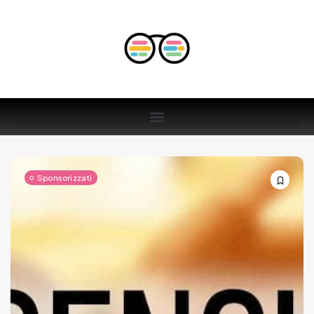
Sponsorizzati