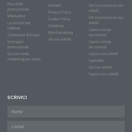
Pacchetti
Contatti
Siti scommesse non
promozionali
AAMS
Privacy Policy
WikiAuthor
Siti scommesse non
Cookie Policy
La sinossi per
AAMS
Collabora
l'editore
Casino senza
Merchandising
Correzione di bozze
documenti
siti non AAMS
Immagini
Casino senza
promozionali
documenti
Social media
casino non AAMS
marketing per autori
CashWin
Siti non AAMS
Casino non AAMS
SCRIVICI