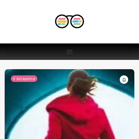
Anteprime