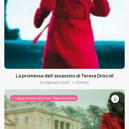
La promessa dell’assassino di Teresa Driscoll
20 Gennaio 2020
4 Minuti
Leggi online narrativa, fiabe e poesie