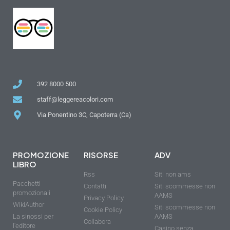
392 8000 500
staff@leggereacolori.com
Via Ponentino 3C, Capoterra (Ca)
PROMOZIONE
RISORSE
ADV
LIBRO
Rss
Siti non ams
Pacchetti
Contatti
Siti scommesse non
promozionali
AAMS
Privacy Policy
WikiAuthor
Siti scommesse non
Cookie Policy
La sinossi per
AAMS
Collabora
l'editore
Casino senza