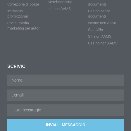
Merchandising
Correzione di bozze
documenti
siti non AAMS
Immagini
Casino senza
promozionali
documenti
Social media
casino non AAMS
marketing per autori
CashWin
Siti non AAMS
Casino non AAMS
SCRIVICI
INVIA IL MESSAGGIO