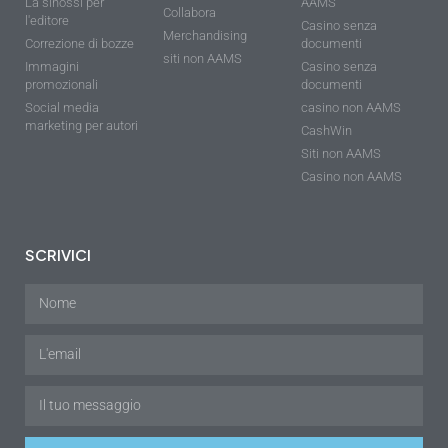
La sinossi per
AAMS
Collabora
l'editore
Casino senza
Merchandising
Correzione di bozze
documenti
siti non AAMS
Immagini
Casino senza
promozionali
documenti
Social media
casino non AAMS
marketing per autori
CashWin
Siti non AAMS
Casino non AAMS
SCRIVICI