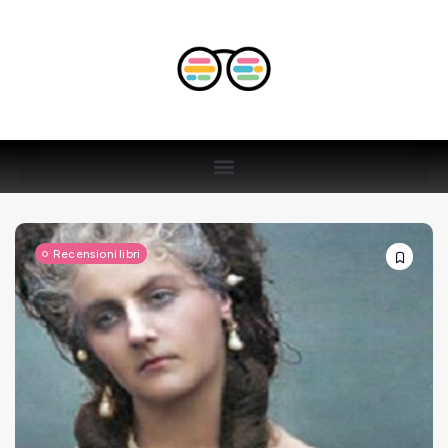
Recensioni libri