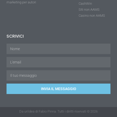
marketing per autori
CashWin
Siti non AAMS
Casino non AAMS
SCRIVICI
INVIA IL MESSAGGIO
Da un'idea di Fabio Pinna. Tutti i diritti riservati © 2026