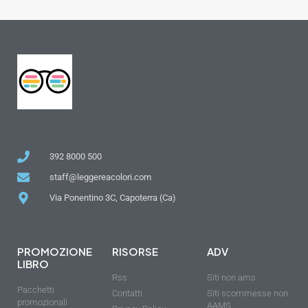
392 8000 500
staff@leggereacolori.com
Via Ponentino 3C, Capoterra (Ca)
PROMOZIONE
RISORSE
ADV
LIBRO
Rss
Siti non ams
Pacchetti
Contatti
Siti scommesse non
promozionali
AAMS