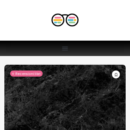
Recensioni libri