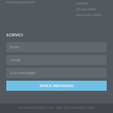
marketing per autori
CashWin
Siti non AAMS
Casino non AAMS
SCRIVICI
INVIA IL MESSAGGIO
Da un'idea di Fabio Pinna. Tutti i diritti riservati © 2026