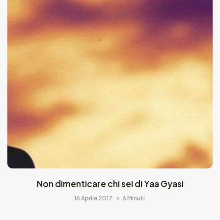
Non dimenticare chi sei di Yaa Gyasi
16 Aprile 2017
6 Minuti