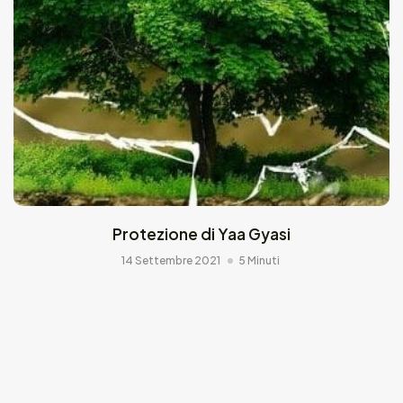
Protezione di Yaa Gyasi
14 Settembre 2021
5 Minuti