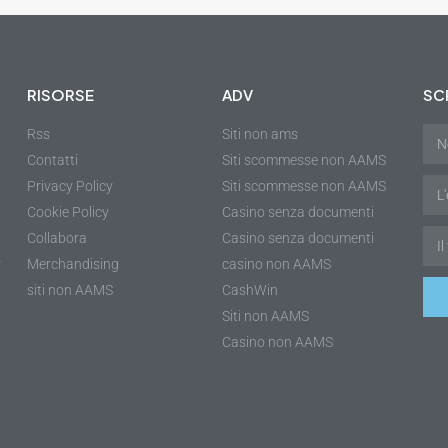
RISORSE
ADV
SCR
Rss
Siti non ams
Contatti
Siti scommesse non AAMS
Privacy Policy
Siti scommesse non AAMS
Cookie Policy
Casino senza documenti
Collabora
Casino senza documenti
r
Merchandising
casino non AAMS
siti non AAMS
CashWin
Siti non AAMS
Casino non AAMS