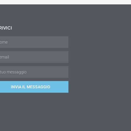
IVICI
INVIA IL MESSAGGIO