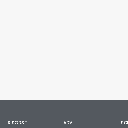
RISORSE
ADV
SCR