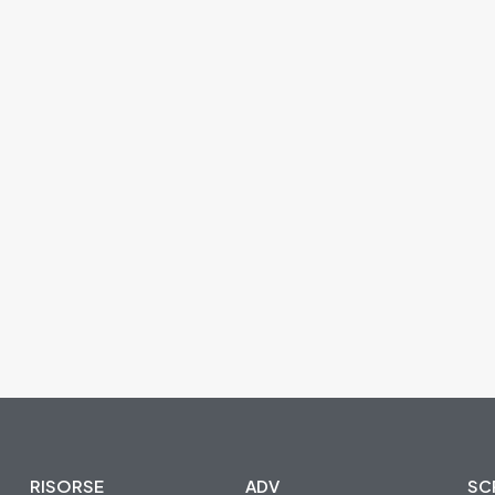
RISORSE
ADV
SCR