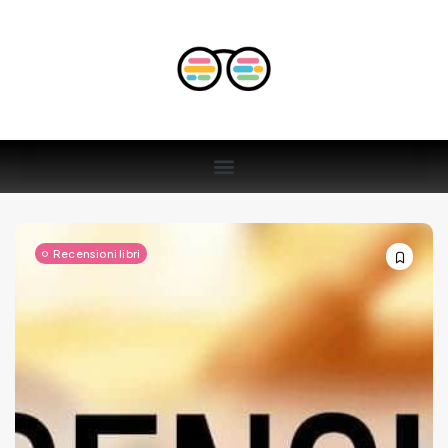
Recensioni libri