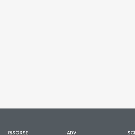
RISORSE
ADV
SCR