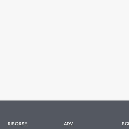
RISORSE
ADV
SCR