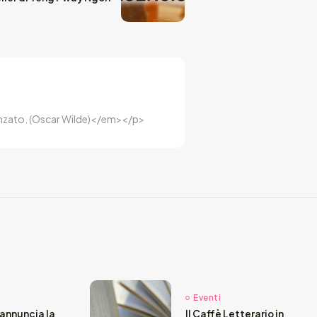
luenzato. (Oscar Wilde)</em></p>
Eventi
annuncia la
Il Caffè Letterario in