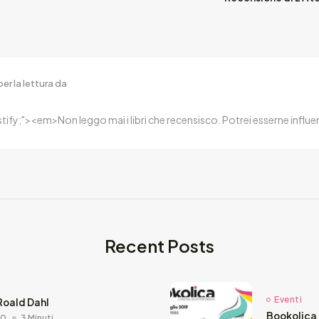
er la lettura da
ustify;"><em>Non leggo mai i libri che recensisco. Potrei esserne inf
Recent Posts
Eventi
Roald Dahl
Bookolica 
20
3 Minuti