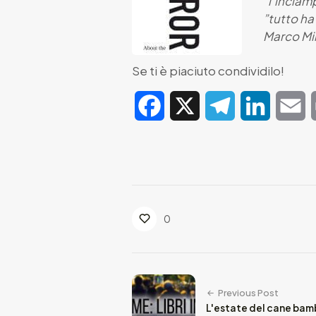
“l’inciam
”tutto ha
Marco Mi
Se ti è piaciuto condividilo!
Facebook
X
Telegram
LinkedIn
E
0
Previous Post
L'estate del cane bamb