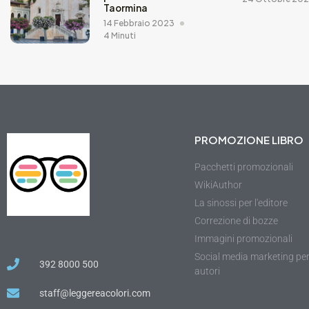
Taormina
14 Febbraio 2023
4 Minuti
PROMOZIONE LIBRO
Pacchetti promozionali
WikiAuthor
La sinossi per l'editore
Correzione di bozze
Immagini promozionali
Social media marketing pe
392 8000 500
autori
staff@leggereacolori.com