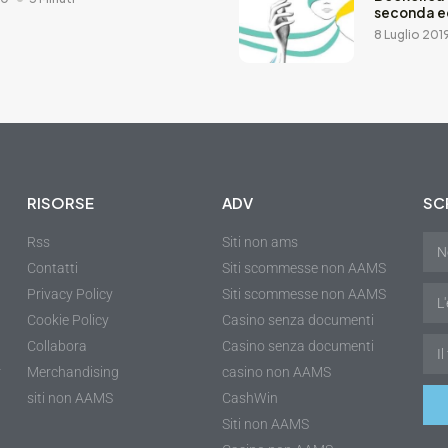
seconda e
8 Luglio 201
RISORSE
ADV
SCR
Rss
Siti non ams
Contatti
Siti scommesse non AAMS
Privacy Policy
Siti scommesse non AAMS
Cookie Policy
Casino senza documenti
Collabora
Casino senza documenti
r
Merchandising
casino non AAMS
siti non AAMS
CashWin
Siti non AAMS