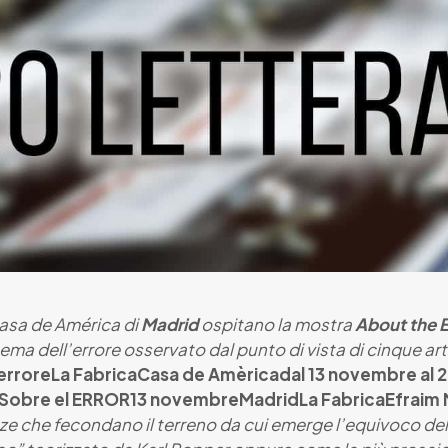
aCasa de América di
Madrid
ospitano la mostra
About the 
ema dell’errore osservato dal punto di vista di cinque arti
errore
La Fabrica
Casa de Amèrica
dal 13 novembre al 
Sobre el ERROR
13 novembre
Madrid
La Fabrica
Efraim
nze che fecondano il terreno da cui emerge l’equivoco del