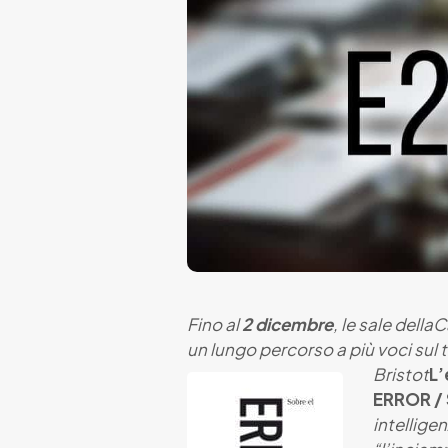
Fino al
2 dicembre
, le sale dell
un lungo percorso a più voci sul t
Bristot
L’
ERROR / 
intellige