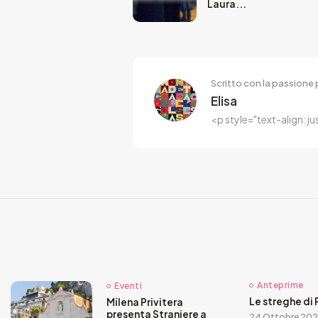
Laura...
Scritto con la passione p
Elisa
<p style="text-align: j
Anteprime
Eventi
Le streghe di 
Milena Privitera
presenta Straniere a
24 Ottobre 20