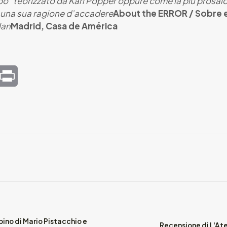
po” teorizzato da Karl Popper oppure come la più prosaica
 una sua ragione d’accadere
About the ERROR / Sobre 
lan
Madrid, Casa de América
mail
Print
ino di Mario Pistacchio e
Recensione di L'At