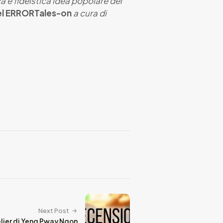
 e fideistica idea popolare del
el ERROR
Tales-on
a cura di
Next Post
elier di Yeng Pway Ngon